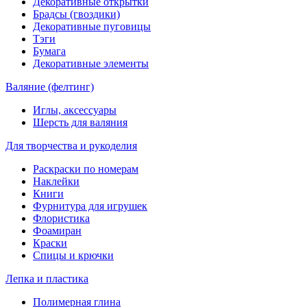
Декоративные открытки
Брадсы (гвоздики)
Декоративные пуговицы
Тэги
Бумага
Декоративные элементы
Валяние (фелтинг)
Иглы, аксессуары
Шерсть для валяния
Для творчества и рукоделия
Раскраски по номерам
Наклейки
Книги
Фурнитура для игрушек
Флористика
Фоамиран
Краски
Спицы и крючки
Лепка и пластика
Полимерная глина