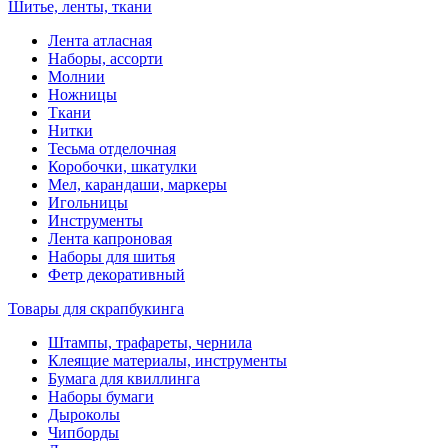
Шитье, ленты, ткани
Лента атласная
Наборы, ассорти
Молнии
Ножницы
Ткани
Нитки
Тесьма отделочная
Коробочки, шкатулки
Мел, карандаши, маркеры
Игольницы
Инструменты
Лента капроновая
Наборы для шитья
Фетр декоративный
Товары для скрапбукинга
Штампы, трафареты, чернила
Клеящие материалы, инструменты
Бумага для квиллинга
Наборы бумаги
Дыроколы
Чипборды