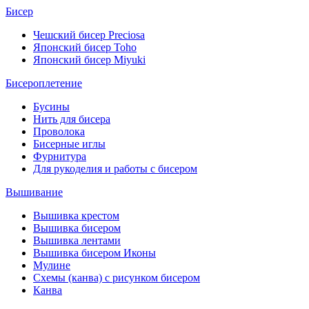
Бисер
Чешский бисер Preciosa
Японский бисер Toho
Японский бисер Miyuki
Бисероплетение
Бусины
Нить для бисера
Проволока
Бисерные иглы
Фурнитура
Для рукоделия и работы с бисером
Вышивание
Вышивка крестом
Вышивка бисером
Вышивка лентами
Вышивка бисером Иконы
Мулине
Схемы (канва) с рисунком бисером
Канва