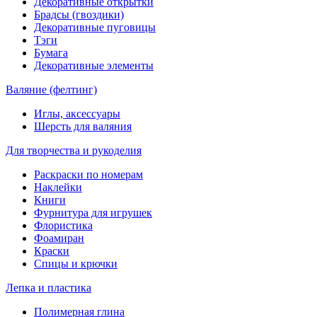
Декоративные открытки
Брадсы (гвоздики)
Декоративные пуговицы
Тэги
Бумага
Декоративные элементы
Валяние (фелтинг)
Иглы, аксессуары
Шерсть для валяния
Для творчества и рукоделия
Раскраски по номерам
Наклейки
Книги
Фурнитура для игрушек
Флористика
Фоамиран
Краски
Спицы и крючки
Лепка и пластика
Полимерная глина