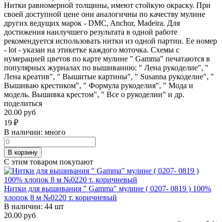
Нитки равномерной толщины, имеют стойкую окраску. При
своей доступной цене они аналогичны по качеству мулине
других ведущих марок - DMC, Anchor, Madeira. Для
достижения наилучшего результата в одной работе
рекомендуется использовать нитки из одной партии. Ее номер
- lot - указан на этикетке каждого моточка. Схемы с
нумерацией цветов по карте мулине " Gamma" печатаются в
популярных журналах по вышиванию: " Лена рукоделие", "
Лена креатив", " Вышитые картины", " Susanna рукоделие", "
Вышиваю крестиком", " Формула рукоделия", " Мода и
модель. Вышивка крестом", " Все о рукоделии" и др.
поделиться
20.00 руб
19
₽
В наличии:
много
В корзину
С этим товаром покупают
Нитки для вышивания " Gamma" мулине ( 0207- 0819 ) 100%
хлопок 8 м №0220 т. коричневый
В наличии:
44 шт
20.00 руб