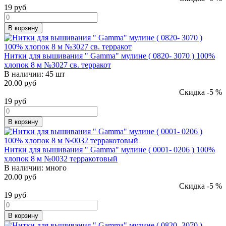
19
руб
В корзину
Нитки для вышивания " Gamma" мулине ( 0820- 3070 ) 100%
хлопок 8 м №3027 св. терракот
В наличии:
45 шт
20.00 руб
Скидка -5 %
19
руб
В корзину
Нитки для вышивания " Gamma" мулине ( 0001- 0206 ) 100%
хлопок 8 м №0032 терракотовый
В наличии:
много
20.00 руб
Скидка -5 %
19
руб
В корзину