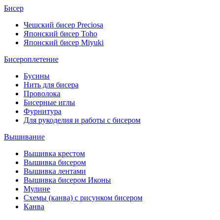
Бисер
Чешский бисер Preciosa
Японский бисер Toho
Японский бисер Miyuki
Бисероплетение
Бусины
Нить для бисера
Проволока
Бисерные иглы
Фурнитура
Для рукоделия и работы с бисером
Вышивание
Вышивка крестом
Вышивка бисером
Вышивка лентами
Вышивка бисером Иконы
Мулине
Схемы (канва) с рисунком бисером
Канва