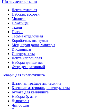
Шитье, ленты, ткани
Лента атласная
Наборы, ассорти
Молнии
Ножницы
Ткани
Нитки
Тесьма отделочная
Коробочки, шкатулки
Мел, карандаши, маркеры
Игольницы
Инструменты
Лента капроновая
Наборы для шитья
Фетр декоративный
Товары для скрапбукинга
Штампы, трафареты, чернила
Клеящие материалы, инструменты
Бумага для квиллинга
Наборы бумаги
Дыроколы
Чипборды