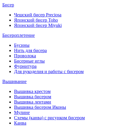
Бисер
Чешский бисер Preciosa
Японский бисер Toho
Японский бисер Miyuki
Бисероплетение
Бусины
Нить для бисера
Проволока
Бисерные иглы
Фурнитура
Для рукоделия и работы с бисером
Вышивание
Вышивка крестом
Вышивка бисером
Вышивка лентами
Вышивка бисером Иконы
Мулине
Схемы (канва) с рисунком бисером
Канва