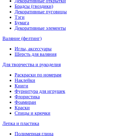
Декоративные открытки
Брадсы (гвоздики)
Декоративные пуговицы
Тэги
Бумага
Декоративные элементы
Валяние (фелтинг)
Иглы, аксессуары
Шерсть для валяния
Для творчества и рукоделия
Раскраски по номерам
Наклейки
Книги
Фурнитура для игрушек
Флористика
Фоамиран
Краски
Спицы и крючки
Лепка и пластика
Полимерная глина