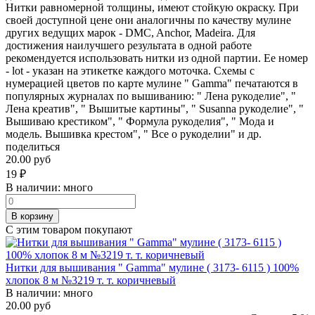
Нитки равномерной толщины, имеют стойкую окраску. При
своей доступной цене они аналогичны по качеству мулине
других ведущих марок - DMC, Anchor, Madeira. Для
достижения наилучшего результата в одной работе
рекомендуется использовать нитки из одной партии. Ее номер
- lot - указан на этикетке каждого моточка. Схемы с
нумерацией цветов по карте мулине " Gamma" печатаются в
популярных журналах по вышиванию: " Лена рукоделие", "
Лена креатив", " Вышитые картины", " Susanna рукоделие", "
Вышиваю крестиком", " Формула рукоделия", " Мода и
модель. Вышивка крестом", " Все о рукоделии" и др.
поделиться
20.00 руб
19
₽
В наличии:
много
В корзину
С этим товаром покупают
Нитки для вышивания " Gamma" мулине ( 3173- 6115 ) 100%
хлопок 8 м №3219 т. т. коричневый
В наличии:
много
20.00 руб