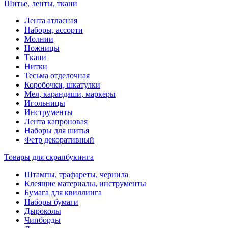
Шитье, ленты, ткани
Лента атласная
Наборы, ассорти
Молнии
Ножницы
Ткани
Нитки
Тесьма отделочная
Коробочки, шкатулки
Мел, карандаши, маркеры
Игольницы
Инструменты
Лента капроновая
Наборы для шитья
Фетр декоративный
Товары для скрапбукинга
Штампы, трафареты, чернила
Клеящие материалы, инструменты
Бумага для квиллинга
Наборы бумаги
Дыроколы
Чипборды