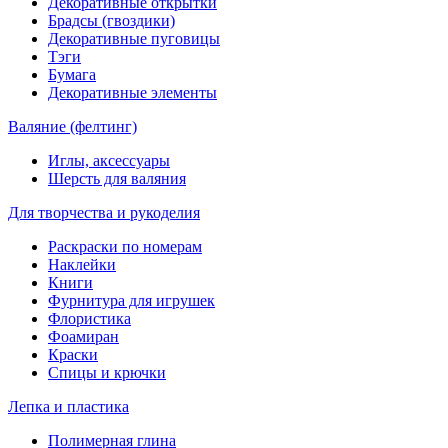
Декоративные открытки
Брадсы (гвоздики)
Декоративные пуговицы
Тэги
Бумага
Декоративные элементы
Валяние (фелтинг)
Иглы, аксессуары
Шерсть для валяния
Для творчества и рукоделия
Раскраски по номерам
Наклейки
Книги
Фурнитура для игрушек
Флористика
Фоамиран
Краски
Спицы и крючки
Лепка и пластика
Полимерная глина