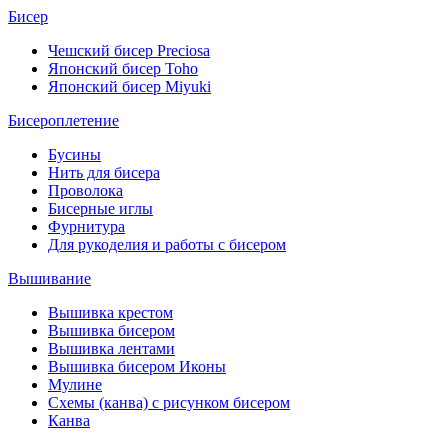
Бисер
Чешский бисер Preciosa
Японский бисер Toho
Японский бисер Miyuki
Бисероплетение
Бусины
Нить для бисера
Проволока
Бисерные иглы
Фурнитура
Для рукоделия и работы с бисером
Вышивание
Вышивка крестом
Вышивка бисером
Вышивка лентами
Вышивка бисером Иконы
Мулине
Схемы (канва) с рисунком бисером
Канва