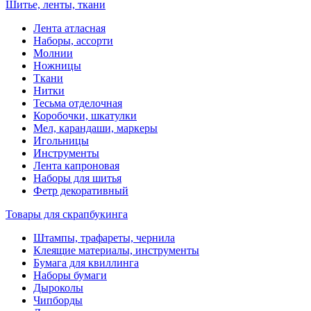
Шитье, ленты, ткани
Лента атласная
Наборы, ассорти
Молнии
Ножницы
Ткани
Нитки
Тесьма отделочная
Коробочки, шкатулки
Мел, карандаши, маркеры
Игольницы
Инструменты
Лента капроновая
Наборы для шитья
Фетр декоративный
Товары для скрапбукинга
Штампы, трафареты, чернила
Клеящие материалы, инструменты
Бумага для квиллинга
Наборы бумаги
Дыроколы
Чипборды