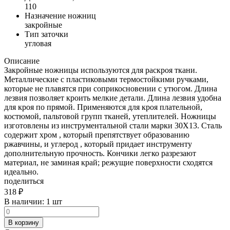
110
Назначение ножниц
закройные
Тип заточки
угловая
Описание
Закройные ножницы используются для раскроя ткани.
Металлические с пластиковыми термостойкими ручками,
которые не плавятся при соприкосновении с утюгом. Длина
лезвия позволяет кроить мелкие детали. Длина лезвия удобна
для кроя по прямой. Применяются для кроя плательной,
костюмой, пальтовой групп тканей, утеплителей. Ножницы
изготовлены из инструментальной стали марки 30Х13. Сталь
содержит хром , который препятствует образованию
ржавчины, и углерод , который придает инструменту
дополнительную прочность. Кончики легко разрезают
материал, не заминая край; режущие поверхности сходятся
идеально.
поделиться
318
₽
В наличии:
1 шт
В корзину