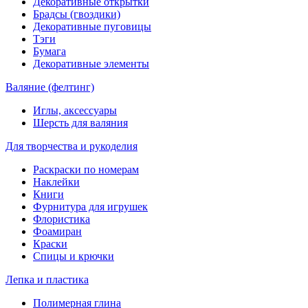
Декоративные открытки
Брадсы (гвоздики)
Декоративные пуговицы
Тэги
Бумага
Декоративные элементы
Валяние (фелтинг)
Иглы, аксессуары
Шерсть для валяния
Для творчества и рукоделия
Раскраски по номерам
Наклейки
Книги
Фурнитура для игрушек
Флористика
Фоамиран
Краски
Спицы и крючки
Лепка и пластика
Полимерная глина