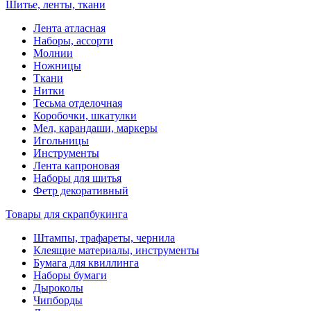
Шитье, ленты, ткани
Лента атласная
Наборы, ассорти
Молнии
Ножницы
Ткани
Нитки
Тесьма отделочная
Коробочки, шкатулки
Мел, карандаши, маркеры
Игольницы
Инструменты
Лента капроновая
Наборы для шитья
Фетр декоративный
Товары для скрапбукинга
Штампы, трафареты, чернила
Клеящие материалы, инструменты
Бумага для квиллинга
Наборы бумаги
Дыроколы
Чипборды