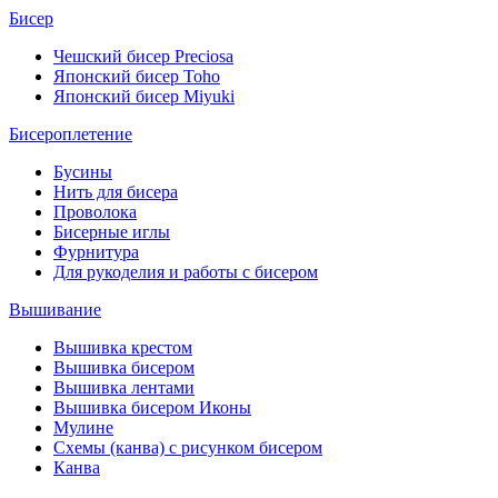
Бисер
Чешский бисер Preciosa
Японский бисер Toho
Японский бисер Miyuki
Бисероплетение
Бусины
Нить для бисера
Проволока
Бисерные иглы
Фурнитура
Для рукоделия и работы с бисером
Вышивание
Вышивка крестом
Вышивка бисером
Вышивка лентами
Вышивка бисером Иконы
Мулине
Схемы (канва) с рисунком бисером
Канва