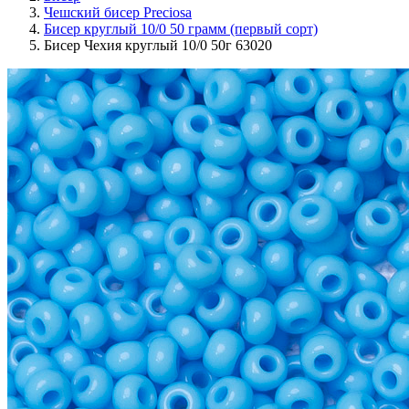
Чешский бисер Preciosa
Бисер круглый 10/0 50 грамм (первый сорт)
Бисер Чехия круглый 10/0 50г 63020