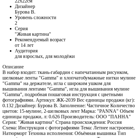
22x22см
Дизайнер
Бурова В.
Уровень сложности
2
Серия
"Живая картина"
Рекомендуемый возраст
от 14 лет
Аудитория
для взрослых, для молодёжи
Описание
В набор входит: ткань-габардин с напечатанным рисунком,
шелковые ленты "Gamma" и хлопчатобумажные нитки мулине
"Gamma" на держателе, игла с широким ушком для
вышивания лентами "Gamma", игла для вышивания мулине
"Gamma", подробная пошаговая инструкция с цветными
фотографиями. Артикул: ЖК-2039 Вес единицы продажи (кг):
0.132 Дизайнер: Бурова В. Заполнение: Частичное Количество
цветов: 15-мулине, 2-шелковых лент Марка: "PANNA" Объем
единицы продажи, л: 0.626 Производитель: ООО "ПАННА"
Серия: "Живая картина" Страна происхождения: Россия
Схема: Инструкция с фотографиями Тема: Летнее настроение,
Натюрморт Техника исполнения: Объёмная вышивка Тип