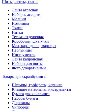
Шитье, ленты, ткани
Лента атласная
Наборы, ассорти
Молнии
Ножницы
Ткани
Нитки
Тесьма отделочная
Коробочки, шкатулки
Мел, карандаши, маркеры
Игольницы
Инструменты
Лента капроновая
Наборы для шитья
Фетр декоративный
Товары для скрапбукинга
Штампы, трафареты, чернила
Клеящие материалы, инструменты
Бумага для квиллинга
Наборы бумаги
Дыроколы
Чипборды