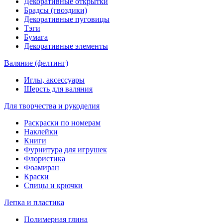
Декоративные открытки
Брадсы (гвоздики)
Декоративные пуговицы
Тэги
Бумага
Декоративные элементы
Валяние (фелтинг)
Иглы, аксессуары
Шерсть для валяния
Для творчества и рукоделия
Раскраски по номерам
Наклейки
Книги
Фурнитура для игрушек
Флористика
Фоамиран
Краски
Спицы и крючки
Лепка и пластика
Полимерная глина