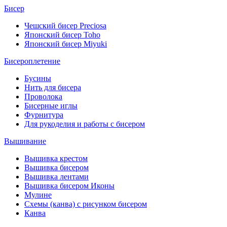
Бисер
Чешский бисер Preciosa
Японский бисер Toho
Японский бисер Miyuki
Бисероплетение
Бусины
Нить для бисера
Проволока
Бисерные иглы
Фурнитура
Для рукоделия и работы с бисером
Вышивание
Вышивка крестом
Вышивка бисером
Вышивка лентами
Вышивка бисером Иконы
Мулине
Схемы (канва) с рисунком бисером
Канва