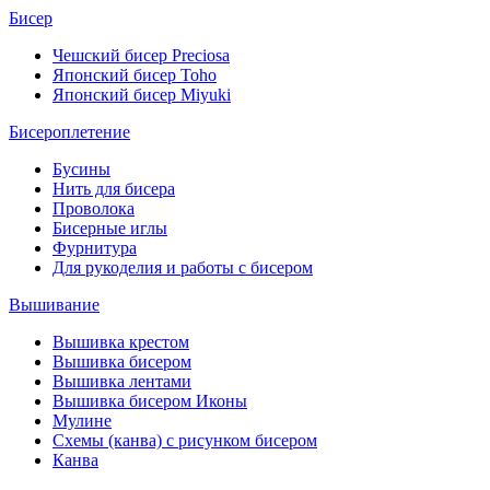
Бисер
Чешский бисер Preciosa
Японский бисер Toho
Японский бисер Miyuki
Бисероплетение
Бусины
Нить для бисера
Проволока
Бисерные иглы
Фурнитура
Для рукоделия и работы с бисером
Вышивание
Вышивка крестом
Вышивка бисером
Вышивка лентами
Вышивка бисером Иконы
Мулине
Схемы (канва) с рисунком бисером
Канва