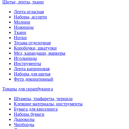
Шитье, ленты, ткани
Лента атласная
Наборы, ассорти
Молнии
Ножницы
Ткани
Нитки
Тесьма отделочная
Коробочки, шкатулки
Мел, карандаши, маркеры
Игольницы
Инструменты
Лента капроновая
Наборы для шитья
Фетр декоративный
Товары для скрапбукинга
Штампы, трафареты, чернила
Клеящие материалы, инструменты
Бумага для квиллинга
Наборы бумаги
Дыроколы
Чипборды