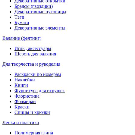
Декоративные открытки
Брадсы (гвоздики)
Декоративные пуговицы
Тэги
Бумага
Декоративные элементы
Валяние (фелтинг)
Иглы, аксессуары
Шерсть для валяния
Для творчества и рукоделия
Раскраски по номерам
Наклейки
Книги
Фурнитура для игрушек
Флористика
Фоамиран
Краски
Спицы и крючки
Лепка и пластика
Полимерная глина