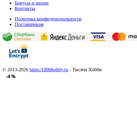
Бонусы и акции
Контакты
Политика конфиденциальности
Поставщикам
© 2013-2026
https:/1000hobby.ru
- Тысяча Хобби
-4 %
-4 %
-4 %
-4 %
-4 %
-4 %
-4 %
-4 %
-4 %
-4 %
-4 %
-4 %