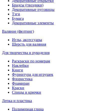
Декоративные открытки
Брадсы (гвоздики)
Декоративные пуговицы
Тэги
Бумага
Декоративные элементы
Валяние (фелтинг)
Иглы, аксессуары
Шерсть для валяния
Для творчества и рукоделия
Раскраски по номерам
Наклейки
Книги
Фурнитура для игрушек
Флористика
Фоамиран
Краски
Спицы и крючки
Лепка и пластика
Полимерная глина