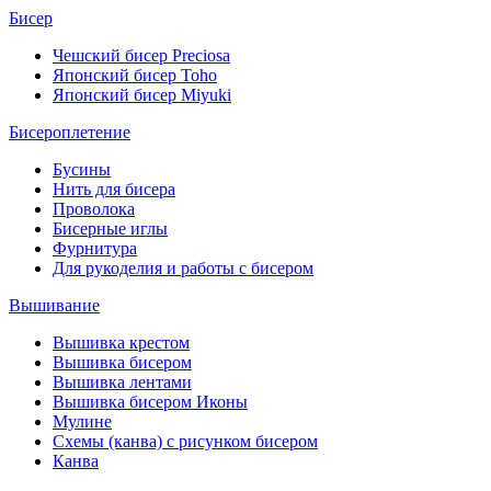
Бисер
Чешский бисер Preciosa
Японский бисер Toho
Японский бисер Miyuki
Бисероплетение
Бусины
Нить для бисера
Проволока
Бисерные иглы
Фурнитура
Для рукоделия и работы с бисером
Вышивание
Вышивка крестом
Вышивка бисером
Вышивка лентами
Вышивка бисером Иконы
Мулине
Схемы (канва) с рисунком бисером
Канва