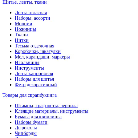
Шитье, ленты, ткани
Лента атласная
Наборы, ассорти
Молнии
Ножницы
Ткани
Нитки
Тесьма отделочная
Коробочки, шкатулки
Мел, карандаши, маркеры
Игольницы
Инструменты
Лента капроновая
Наборы для шитья
Фетр декоративный
Товары для скрапбукинга
Штампы, трафареты, чернила
Клеящие материалы, инструменты
Бумага для квиллинга
Наборы бумаги
Дыроколы
Чипборды