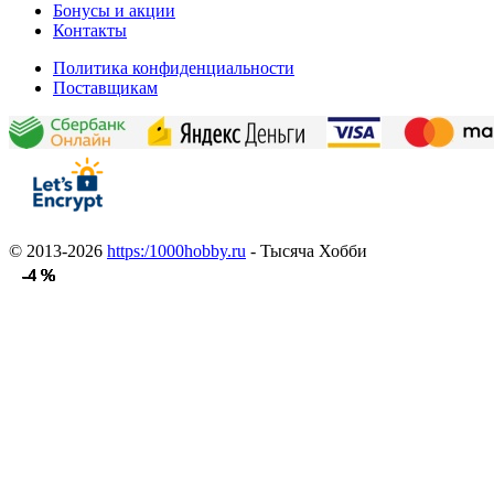
Бонусы и акции
Контакты
Политика конфиденциальности
Поставщикам
© 2013-2026
https:/1000hobby.ru
- Тысяча Хобби
-4 %
-4 %
-4 %
-4 %
-4 %
-4 %
-4 %
-4 %
-4 %
-4 %
-4 %
-4 %