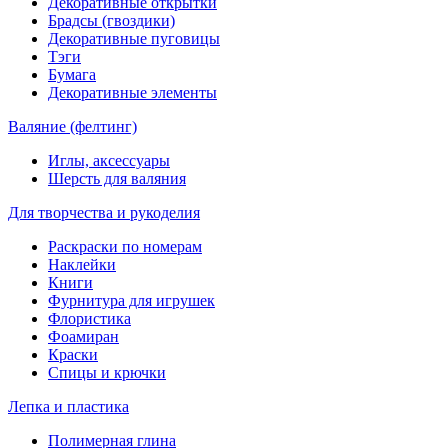
Декоративные открытки
Брадсы (гвоздики)
Декоративные пуговицы
Тэги
Бумага
Декоративные элементы
Валяние (фелтинг)
Иглы, аксессуары
Шерсть для валяния
Для творчества и рукоделия
Раскраски по номерам
Наклейки
Книги
Фурнитура для игрушек
Флористика
Фоамиран
Краски
Спицы и крючки
Лепка и пластика
Полимерная глина