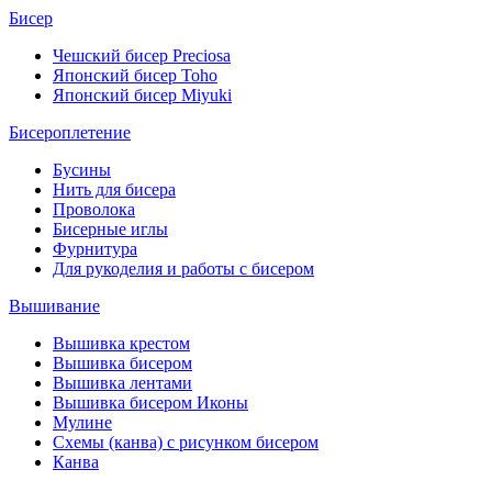
Бисер
Чешский бисер Preciosa
Японский бисер Toho
Японский бисер Miyuki
Бисероплетение
Бусины
Нить для бисера
Проволока
Бисерные иглы
Фурнитура
Для рукоделия и работы с бисером
Вышивание
Вышивка крестом
Вышивка бисером
Вышивка лентами
Вышивка бисером Иконы
Мулине
Схемы (канва) с рисунком бисером
Канва