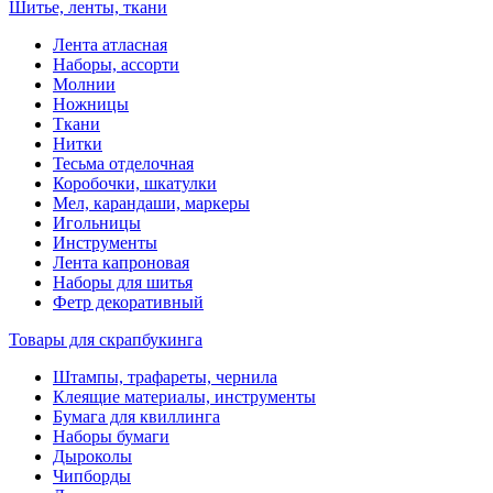
Шитье, ленты, ткани
Лента атласная
Наборы, ассорти
Молнии
Ножницы
Ткани
Нитки
Тесьма отделочная
Коробочки, шкатулки
Мел, карандаши, маркеры
Игольницы
Инструменты
Лента капроновая
Наборы для шитья
Фетр декоративный
Товары для скрапбукинга
Штампы, трафареты, чернила
Клеящие материалы, инструменты
Бумага для квиллинга
Наборы бумаги
Дыроколы
Чипборды