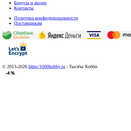
Бонусы и акции
Контакты
Политика конфиденциальности
Поставщикам
© 2013-2026
https:/1000hobby.ru
- Тысяча Хобби
-4 %
-4 %
-4 %
-4 %
-4 %
-4 %
-4 %
-4 %
-4 %
-4 %
-4 %
-4 %