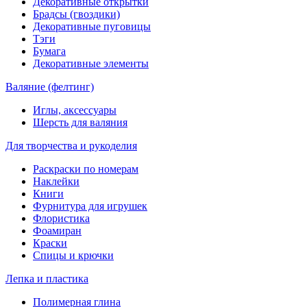
Декоративные открытки
Брадсы (гвоздики)
Декоративные пуговицы
Тэги
Бумага
Декоративные элементы
Валяние (фелтинг)
Иглы, аксессуары
Шерсть для валяния
Для творчества и рукоделия
Раскраски по номерам
Наклейки
Книги
Фурнитура для игрушек
Флористика
Фоамиран
Краски
Спицы и крючки
Лепка и пластика
Полимерная глина