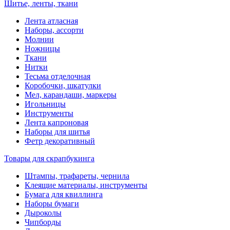
Шитье, ленты, ткани
Лента атласная
Наборы, ассорти
Молнии
Ножницы
Ткани
Нитки
Тесьма отделочная
Коробочки, шкатулки
Мел, карандаши, маркеры
Игольницы
Инструменты
Лента капроновая
Наборы для шитья
Фетр декоративный
Товары для скрапбукинга
Штампы, трафареты, чернила
Клеящие материалы, инструменты
Бумага для квиллинга
Наборы бумаги
Дыроколы
Чипборды