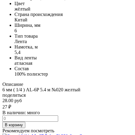
Цвет
жёлтый
Страна происхождения
Китай
Ширина, мм
6
Тип товара
Лента
Намотка, м
5,4
Вид ленты
атласная
Состав
100% полиэстер
Описание
6 мм ( 1/4 ) AL-6P 5.4 м №020 желтый
поделиться
28.00 руб
27
₽
В наличии:
много
В корзину
Рекомендуем посмотреть