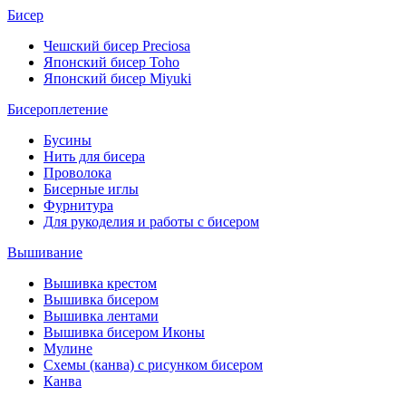
Бисер
Чешский бисер Preciosa
Японский бисер Toho
Японский бисер Miyuki
Бисероплетение
Бусины
Нить для бисера
Проволока
Бисерные иглы
Фурнитура
Для рукоделия и работы с бисером
Вышивание
Вышивка крестом
Вышивка бисером
Вышивка лентами
Вышивка бисером Иконы
Мулине
Схемы (канва) с рисунком бисером
Канва