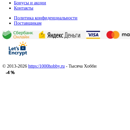
Бонусы и акции
Контакты
Политика конфиденциальности
Поставщикам
© 2013-2026
https:/1000hobby.ru
- Тысяча Хобби
-4 %
-4 %
-4 %
-4 %
-4 %
-4 %
-4 %
-4 %
-4 %
-4 %
-4 %
-4 %