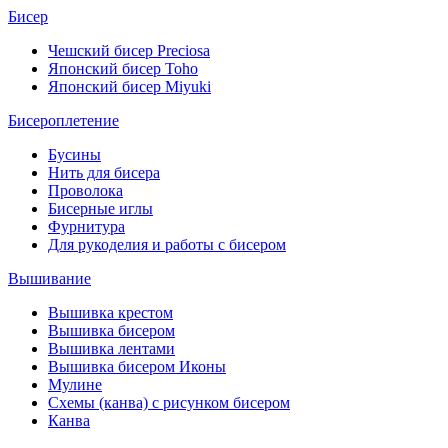
Бисер
Чешский бисер Preciosa
Японский бисер Toho
Японский бисер Miyuki
Бисероплетение
Бусины
Нить для бисера
Проволока
Бисерные иглы
Фурнитура
Для рукоделия и работы с бисером
Вышивание
Вышивка крестом
Вышивка бисером
Вышивка лентами
Вышивка бисером Иконы
Мулине
Схемы (канва) с рисунком бисером
Канва