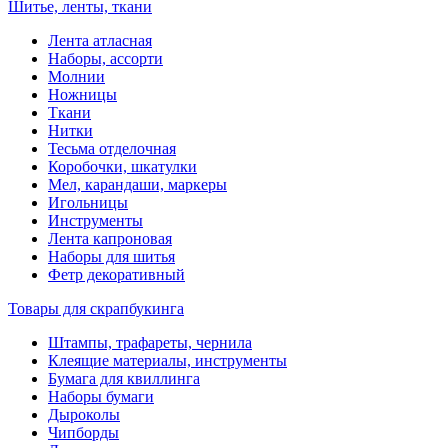
Шитье, ленты, ткани
Лента атласная
Наборы, ассорти
Молнии
Ножницы
Ткани
Нитки
Тесьма отделочная
Коробочки, шкатулки
Мел, карандаши, маркеры
Игольницы
Инструменты
Лента капроновая
Наборы для шитья
Фетр декоративный
Товары для скрапбукинга
Штампы, трафареты, чернила
Клеящие материалы, инструменты
Бумага для квиллинга
Наборы бумаги
Дыроколы
Чипборды