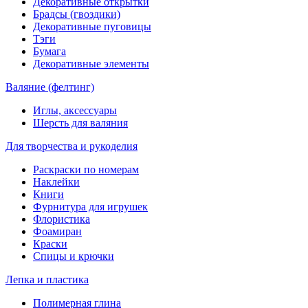
Декоративные открытки
Брадсы (гвоздики)
Декоративные пуговицы
Тэги
Бумага
Декоративные элементы
Валяние (фелтинг)
Иглы, аксессуары
Шерсть для валяния
Для творчества и рукоделия
Раскраски по номерам
Наклейки
Книги
Фурнитура для игрушек
Флористика
Фоамиран
Краски
Спицы и крючки
Лепка и пластика
Полимерная глина