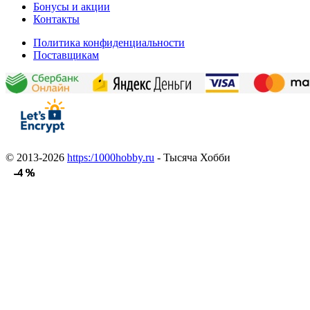
Бонусы и акции
Контакты
Политика конфиденциальности
Поставщикам
© 2013-2026
https:/1000hobby.ru
- Тысяча Хобби
-4 %
-4 %
-4 %
-4 %
-4 %
-4 %
-4 %
-4 %
-4 %
-4 %
-4 %
-4 %