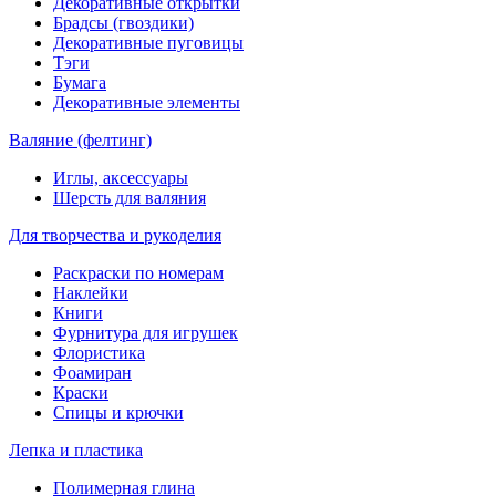
Декоративные открытки
Брадсы (гвоздики)
Декоративные пуговицы
Тэги
Бумага
Декоративные элементы
Валяние (фелтинг)
Иглы, аксессуары
Шерсть для валяния
Для творчества и рукоделия
Раскраски по номерам
Наклейки
Книги
Фурнитура для игрушек
Флористика
Фоамиран
Краски
Спицы и крючки
Лепка и пластика
Полимерная глина