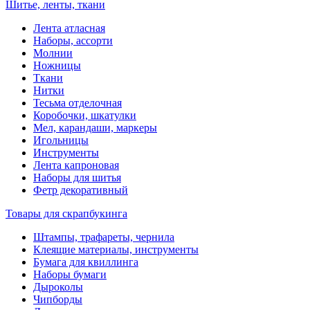
Шитье, ленты, ткани
Лента атласная
Наборы, ассорти
Молнии
Ножницы
Ткани
Нитки
Тесьма отделочная
Коробочки, шкатулки
Мел, карандаши, маркеры
Игольницы
Инструменты
Лента капроновая
Наборы для шитья
Фетр декоративный
Товары для скрапбукинга
Штампы, трафареты, чернила
Клеящие материалы, инструменты
Бумага для квиллинга
Наборы бумаги
Дыроколы
Чипборды