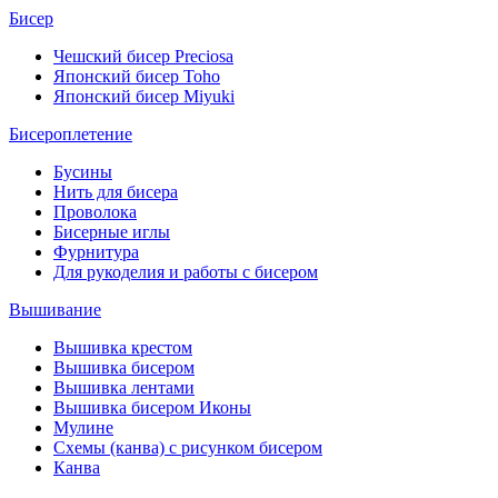
Бисер
Чешский бисер Preciosa
Японский бисер Toho
Японский бисер Miyuki
Бисероплетение
Бусины
Нить для бисера
Проволока
Бисерные иглы
Фурнитура
Для рукоделия и работы с бисером
Вышивание
Вышивка крестом
Вышивка бисером
Вышивка лентами
Вышивка бисером Иконы
Мулине
Схемы (канва) с рисунком бисером
Канва