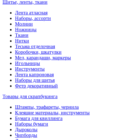
Шитье, ленты, ткани
Лента атласная
Наборы, ассорти
Молнии
Ножницы
Ткани
Нитки
Тесьма отделочная
Коробочки, шкатулки
Мел, карандаши, маркеры
Игольницы
Инструменты
Лента капроновая
Наборы для шитья
Фетр декоративный
Товары для скрапбукинга
Штампы, трафареты, чернила
Клеящие материалы, инструменты
Бумага для квиллинга
Наборы бумаги
Дыроколы
Чипборды