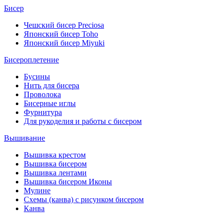
Бисер
Чешский бисер Preciosa
Японский бисер Toho
Японский бисер Miyuki
Бисероплетение
Бусины
Нить для бисера
Проволока
Бисерные иглы
Фурнитура
Для рукоделия и работы с бисером
Вышивание
Вышивка крестом
Вышивка бисером
Вышивка лентами
Вышивка бисером Иконы
Мулине
Схемы (канва) с рисунком бисером
Канва