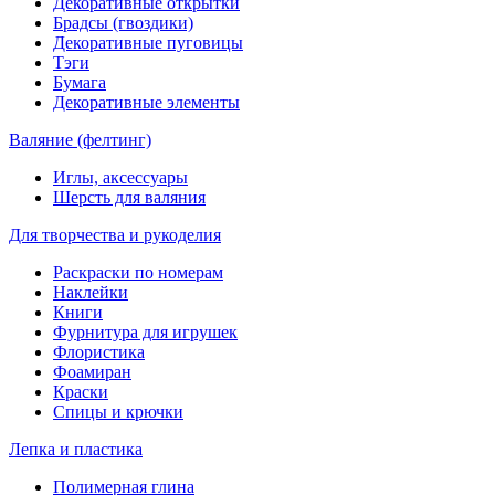
Декоративные открытки
Брадсы (гвоздики)
Декоративные пуговицы
Тэги
Бумага
Декоративные элементы
Валяние (фелтинг)
Иглы, аксессуары
Шерсть для валяния
Для творчества и рукоделия
Раскраски по номерам
Наклейки
Книги
Фурнитура для игрушек
Флористика
Фоамиран
Краски
Спицы и крючки
Лепка и пластика
Полимерная глина