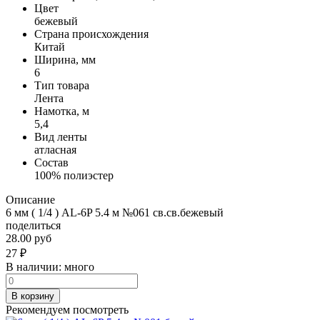
Цвет
бежевый
Страна происхождения
Китай
Ширина, мм
6
Тип товара
Лента
Намотка, м
5,4
Вид ленты
атласная
Состав
100% полиэстер
Описание
6 мм ( 1/4 ) AL-6P 5.4 м №061 св.св.бежевый
поделиться
28.00 руб
27
₽
В наличии:
много
В корзину
Рекомендуем посмотреть