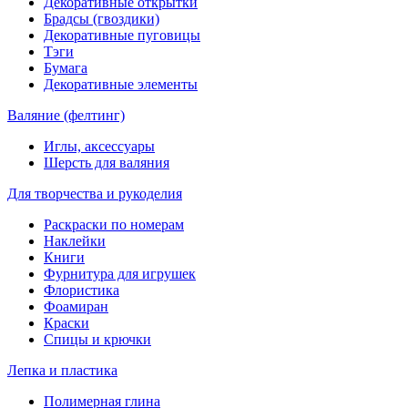
Декоративные открытки
Брадсы (гвоздики)
Декоративные пуговицы
Тэги
Бумага
Декоративные элементы
Валяние (фелтинг)
Иглы, аксессуары
Шерсть для валяния
Для творчества и рукоделия
Раскраски по номерам
Наклейки
Книги
Фурнитура для игрушек
Флористика
Фоамиран
Краски
Спицы и крючки
Лепка и пластика
Полимерная глина