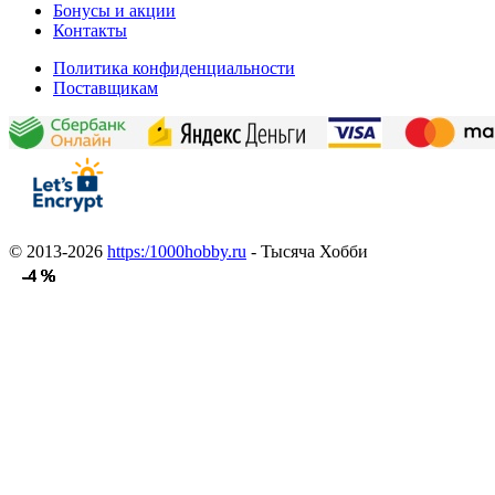
Бонусы и акции
Контакты
Политика конфиденциальности
Поставщикам
© 2013-2026
https:/1000hobby.ru
- Тысяча Хобби
-4 %
-4 %
-4 %
-4 %
-4 %
-4 %
-4 %
-4 %
-4 %
-4 %
-4 %
-4 %