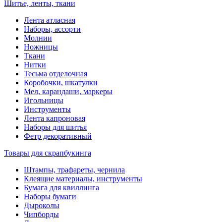
Шитье, ленты, ткани
Лента атласная
Наборы, ассорти
Молнии
Ножницы
Ткани
Нитки
Тесьма отделочная
Коробочки, шкатулки
Мел, карандаши, маркеры
Игольницы
Инструменты
Лента капроновая
Наборы для шитья
Фетр декоративный
Товары для скрапбукинга
Штампы, трафареты, чернила
Клеящие материалы, инструменты
Бумага для квиллинга
Наборы бумаги
Дыроколы
Чипборды