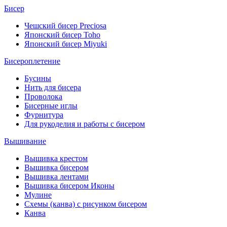
Бисер
Чешский бисер Preciosa
Японский бисер Toho
Японский бисер Miyuki
Бисероплетение
Бусины
Нить для бисера
Проволока
Бисерные иглы
Фурнитура
Для рукоделия и работы с бисером
Вышивание
Вышивка крестом
Вышивка бисером
Вышивка лентами
Вышивка бисером Иконы
Мулине
Схемы (канва) с рисунком бисером
Канва