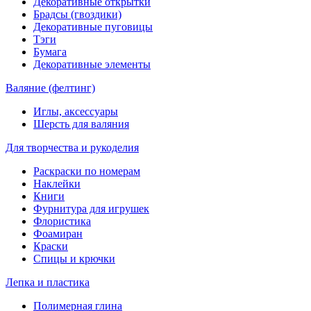
Декоративные открытки
Брадсы (гвоздики)
Декоративные пуговицы
Тэги
Бумага
Декоративные элементы
Валяние (фелтинг)
Иглы, аксессуары
Шерсть для валяния
Для творчества и рукоделия
Раскраски по номерам
Наклейки
Книги
Фурнитура для игрушек
Флористика
Фоамиран
Краски
Спицы и крючки
Лепка и пластика
Полимерная глина