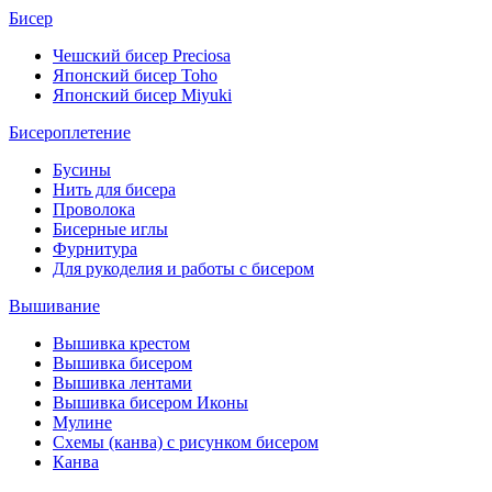
Бисер
Чешский бисер Preciosa
Японский бисер Toho
Японский бисер Miyuki
Бисероплетение
Бусины
Нить для бисера
Проволока
Бисерные иглы
Фурнитура
Для рукоделия и работы с бисером
Вышивание
Вышивка крестом
Вышивка бисером
Вышивка лентами
Вышивка бисером Иконы
Мулине
Схемы (канва) с рисунком бисером
Канва