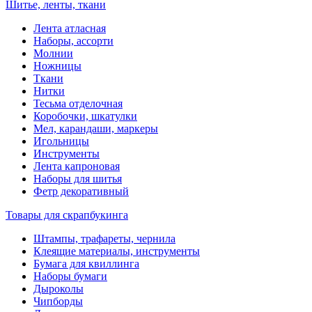
Шитье, ленты, ткани
Лента атласная
Наборы, ассорти
Молнии
Ножницы
Ткани
Нитки
Тесьма отделочная
Коробочки, шкатулки
Мел, карандаши, маркеры
Игольницы
Инструменты
Лента капроновая
Наборы для шитья
Фетр декоративный
Товары для скрапбукинга
Штампы, трафареты, чернила
Клеящие материалы, инструменты
Бумага для квиллинга
Наборы бумаги
Дыроколы
Чипборды