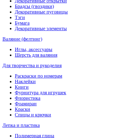
Декоративные открытки
Брадсы (гвоздики)
Декоративные пуговицы
Тэги
Бумага
Декоративные элементы
Валяние (фелтинг)
Иглы, аксессуары
Шерсть для валяния
Для творчества и рукоделия
Раскраски по номерам
Наклейки
Книги
Фурнитура для игрушек
Флористика
Фоамиран
Краски
Спицы и крючки
Лепка и пластика
Полимерная глина