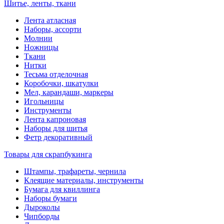
Шитье, ленты, ткани
Лента атласная
Наборы, ассорти
Молнии
Ножницы
Ткани
Нитки
Тесьма отделочная
Коробочки, шкатулки
Мел, карандаши, маркеры
Игольницы
Инструменты
Лента капроновая
Наборы для шитья
Фетр декоративный
Товары для скрапбукинга
Штампы, трафареты, чернила
Клеящие материалы, инструменты
Бумага для квиллинга
Наборы бумаги
Дыроколы
Чипборды