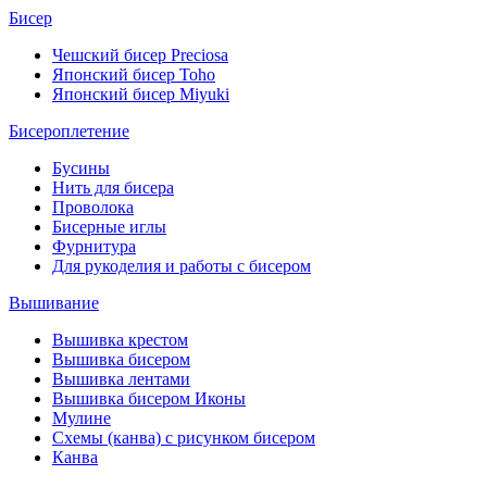
Бисер
Чешский бисер Preciosa
Японский бисер Toho
Японский бисер Miyuki
Бисероплетение
Бусины
Нить для бисера
Проволока
Бисерные иглы
Фурнитура
Для рукоделия и работы с бисером
Вышивание
Вышивка крестом
Вышивка бисером
Вышивка лентами
Вышивка бисером Иконы
Мулине
Схемы (канва) с рисунком бисером
Канва