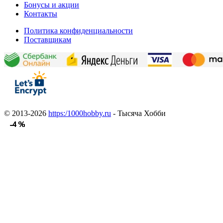
Бонусы и акции
Контакты
Политика конфиденциальности
Поставщикам
© 2013-2026
https:/1000hobby.ru
- Тысяча Хобби
-4 %
-4 %
-4 %
-4 %
-4 %
-4 %
-4 %
-4 %
-4 %
-4 %
-4 %
-4 %