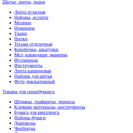
Шитье, ленты, ткани
Лента атласная
Наборы, ассорти
Молнии
Ножницы
Ткани
Нитки
Тесьма отделочная
Коробочки, шкатулки
Мел, карандаши, маркеры
Игольницы
Инструменты
Лента капроновая
Наборы для шитья
Фетр декоративный
Товары для скрапбукинга
Штампы, трафареты, чернила
Клеящие материалы, инструменты
Бумага для квиллинга
Наборы бумаги
Дыроколы
Чипборды