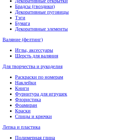
Декоративные открытки
Брадсы (гвоздики)
Декоративные пуговицы
Тэги
Бумага
Декоративные элементы
Валяние (фелтинг)
Иглы, аксессуары
Шерсть для валяния
Для творчества и рукоделия
Раскраски по номерам
Наклейки
Книги
Фурнитура для игрушек
Флористика
Фоамиран
Краски
Спицы и крючки
Лепка и пластика
Полимерная глина