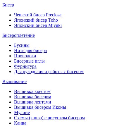
Бисер
Чешский бисер Preciosa
Японский бисер Toho
Японский бисер Miyuki
Бисероплетение
Бусины
Нить для бисера
Проволока
Бисерные иглы
Фурнитура
Для рукоделия и работы с бисером
Вышивание
Вышивка крестом
Вышивка бисером
Вышивка лентами
Вышивка бисером Иконы
Мулине
Схемы (канва) с рисунком бисером
Канва