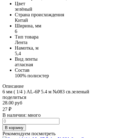
Цвет
зелёный
Страна происхождения
Китай
Ширина, мм
6
Тип товара
Лента
Намотка, м
5,4
Вид ленты
атласная
Состав
100% полиэстер
Описание
6 мм ( 1/4 ) AL-6P 5.4 м №083 св.зеленый
поделиться
28.00 руб
27
₽
В наличии:
много
В корзину
Рекомендуем посмотреть