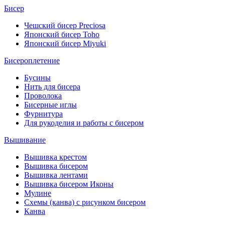
Бисер
Чешский бисер Preciosa
Японский бисер Toho
Японский бисер Miyuki
Бисероплетение
Бусины
Нить для бисера
Проволока
Бисерные иглы
Фурнитура
Для рукоделия и работы с бисером
Вышивание
Вышивка крестом
Вышивка бисером
Вышивка лентами
Вышивка бисером Иконы
Мулине
Схемы (канва) с рисунком бисером
Канва