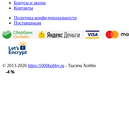
Бонусы и акции
Контакты
Политика конфиденциальности
Поставщикам
© 2013-2026
https:/1000hobby.ru
- Тысяча Хобби
-4 %
-4 %
-4 %
-4 %
-4 %
-4 %
-4 %
-4 %
-4 %
-4 %
-4 %
-4 %