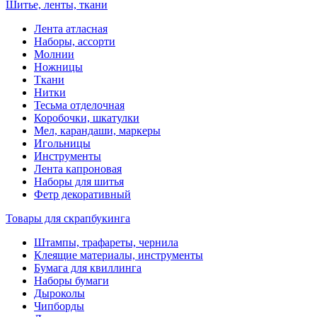
Шитье, ленты, ткани
Лента атласная
Наборы, ассорти
Молнии
Ножницы
Ткани
Нитки
Тесьма отделочная
Коробочки, шкатулки
Мел, карандаши, маркеры
Игольницы
Инструменты
Лента капроновая
Наборы для шитья
Фетр декоративный
Товары для скрапбукинга
Штампы, трафареты, чернила
Клеящие материалы, инструменты
Бумага для квиллинга
Наборы бумаги
Дыроколы
Чипборды