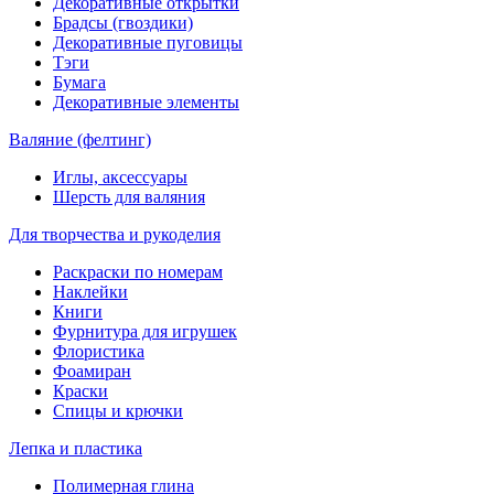
Декоративные открытки
Брадсы (гвоздики)
Декоративные пуговицы
Тэги
Бумага
Декоративные элементы
Валяние (фелтинг)
Иглы, аксессуары
Шерсть для валяния
Для творчества и рукоделия
Раскраски по номерам
Наклейки
Книги
Фурнитура для игрушек
Флористика
Фоамиран
Краски
Спицы и крючки
Лепка и пластика
Полимерная глина