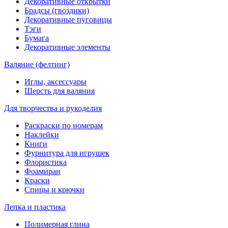
Декоративные открытки
Брадсы (гвоздики)
Декоративные пуговицы
Тэги
Бумага
Декоративные элементы
Валяние (фелтинг)
Иглы, аксессуары
Шерсть для валяния
Для творчества и рукоделия
Раскраски по номерам
Наклейки
Книги
Фурнитура для игрушек
Флористика
Фоамиран
Краски
Спицы и крючки
Лепка и пластика
Полимерная глина