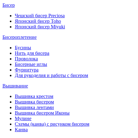
Бисер
Чешский бисер Preciosa
Японский бисер Toho
Японский бисер Miyuki
Бисероплетение
Бусины
Нить для бисера
Проволока
Бисерные иглы
Фурнитура
Для рукоделия и работы с бисером
Вышивание
Вышивка крестом
Вышивка бисером
Вышивка лентами
Вышивка бисером Иконы
Мулине
Схемы (канва) с рисунком бисером
Канва