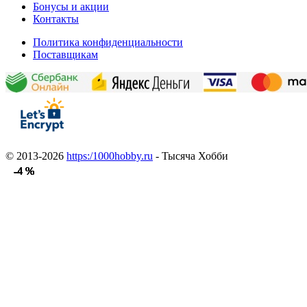
Бонусы и акции
Контакты
Политика конфиденциальности
Поставщикам
© 2013-2026
https:/1000hobby.ru
- Тысяча Хобби
-4 %
-4 %
-4 %
-4 %
-4 %
-4 %
-4 %
-4 %
-4 %
-4 %
-4 %
-4 %