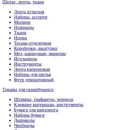
Шитье, ленты, ткани
Лента атласная
Наборы, ассорти
Молнии
Ножницы
Ткани
Нитки
Тесьма отделочная
Коробочки, шкатулки
Мел, карандаши, маркеры
Игольницы
Инструменты
Лента капроновая
Наборы для шитья
Фетр декоративный
Товары для скрапбукинга
Штампы, трафареты, чернила
Клеящие материалы, инструменты
Бумага для квиллинга
Наборы бумаги
Дыроколы
Чипборды