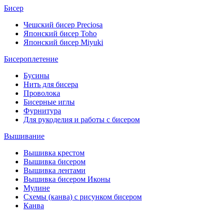
Бисер
Чешский бисер Preciosa
Японский бисер Toho
Японский бисер Miyuki
Бисероплетение
Бусины
Нить для бисера
Проволока
Бисерные иглы
Фурнитура
Для рукоделия и работы с бисером
Вышивание
Вышивка крестом
Вышивка бисером
Вышивка лентами
Вышивка бисером Иконы
Мулине
Схемы (канва) с рисунком бисером
Канва