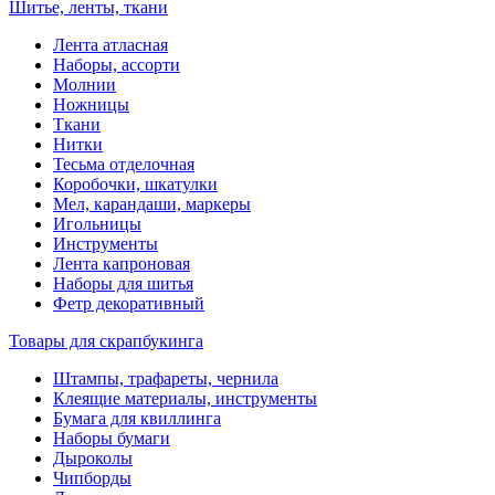
Шитье, ленты, ткани
Лента атласная
Наборы, ассорти
Молнии
Ножницы
Ткани
Нитки
Тесьма отделочная
Коробочки, шкатулки
Мел, карандаши, маркеры
Игольницы
Инструменты
Лента капроновая
Наборы для шитья
Фетр декоративный
Товары для скрапбукинга
Штампы, трафареты, чернила
Клеящие материалы, инструменты
Бумага для квиллинга
Наборы бумаги
Дыроколы
Чипборды