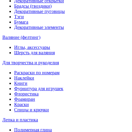
Декоративные открытки
Брадсы (гвоздики)
Декоративные пуговицы
Тэги
Бумага
Декоративные элементы
Валяние (фелтинг)
Иглы, аксессуары
Шерсть для валяния
Для творчества и рукоделия
Раскраски по номерам
Наклейки
Книги
Фурнитура для игрушек
Флористика
Фоамиран
Краски
Спицы и крючки
Лепка и пластика
Полимерная глина