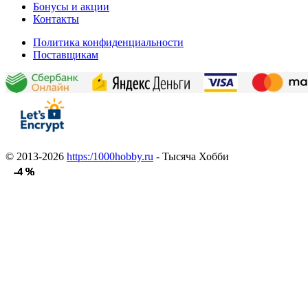
Бонусы и акции
Контакты
Политика конфиденциальности
Поставщикам
© 2013-2026
https:/1000hobby.ru
- Тысяча Хобби
-4 %
-4 %
-4 %
-4 %
-4 %
-4 %
-4 %
-4 %
-4 %
-4 %
-4 %
-4 %