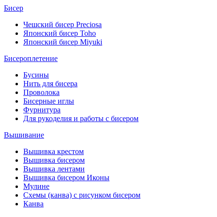
Бисер
Чешский бисер Preciosa
Японский бисер Toho
Японский бисер Miyuki
Бисероплетение
Бусины
Нить для бисера
Проволока
Бисерные иглы
Фурнитура
Для рукоделия и работы с бисером
Вышивание
Вышивка крестом
Вышивка бисером
Вышивка лентами
Вышивка бисером Иконы
Мулине
Схемы (канва) с рисунком бисером
Канва