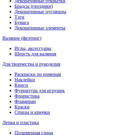
Декоративные открытки
Брадсы (гвоздики)
Декоративные пуговицы
Тэги
Бумага
Декоративные элементы
Валяние (фелтинг)
Иглы, аксессуары
Шерсть для валяния
Для творчества и рукоделия
Раскраски по номерам
Наклейки
Книги
Фурнитура для игрушек
Флористика
Фоамиран
Краски
Спицы и крючки
Лепка и пластика
Полимерная глина