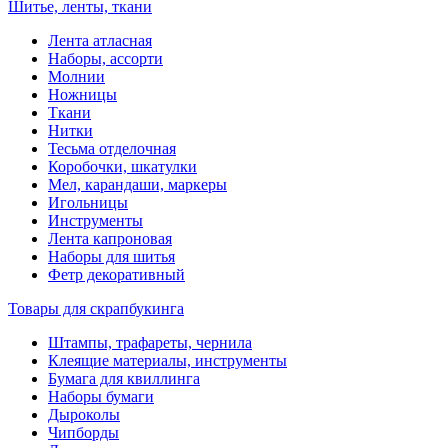
Шитье, ленты, ткани
Лента атласная
Наборы, ассорти
Молнии
Ножницы
Ткани
Нитки
Тесьма отделочная
Коробочки, шкатулки
Мел, карандаши, маркеры
Игольницы
Инструменты
Лента капроновая
Наборы для шитья
Фетр декоративный
Товары для скрапбукинга
Штампы, трафареты, чернила
Клеящие материалы, инструменты
Бумага для квиллинга
Наборы бумаги
Дыроколы
Чипборды