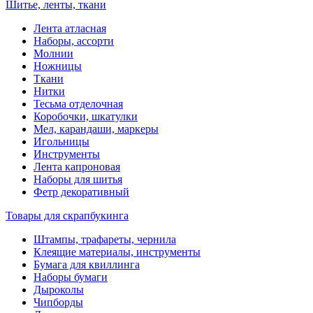
Шитье, ленты, ткани
Лента атласная
Наборы, ассорти
Молнии
Ножницы
Ткани
Нитки
Тесьма отделочная
Коробочки, шкатулки
Мел, карандаши, маркеры
Игольницы
Инструменты
Лента капроновая
Наборы для шитья
Фетр декоративный
Товары для скрапбукинга
Штампы, трафареты, чернила
Клеящие материалы, инструменты
Бумага для квиллинга
Наборы бумаги
Дыроколы
Чипборды