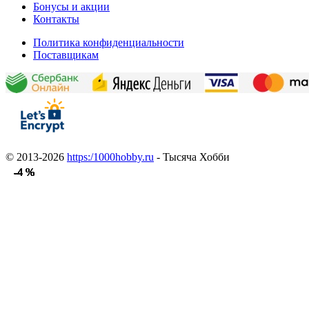
Бонусы и акции
Контакты
Политика конфиденциальности
Поставщикам
© 2013-2026
https:/1000hobby.ru
- Тысяча Хобби
-4 %
-4 %
-4 %
-4 %
-4 %
-4 %
-4 %
-4 %
-4 %
-4 %
-4 %
-4 %