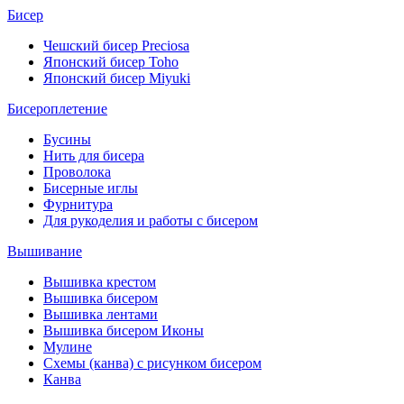
Бисер
Чешский бисер Preciosa
Японский бисер Toho
Японский бисер Miyuki
Бисероплетение
Бусины
Нить для бисера
Проволока
Бисерные иглы
Фурнитура
Для рукоделия и работы с бисером
Вышивание
Вышивка крестом
Вышивка бисером
Вышивка лентами
Вышивка бисером Иконы
Мулине
Схемы (канва) с рисунком бисером
Канва