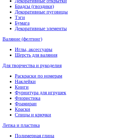
Декоративные открытки
Брадсы (гвоздики)
Декоративные пуговицы
Тэги
Бумага
Декоративные элементы
Валяние (фелтинг)
Иглы, аксессуары
Шерсть для валяния
Для творчества и рукоделия
Раскраски по номерам
Наклейки
Книги
Фурнитура для игрушек
Флористика
Фоамиран
Краски
Спицы и крючки
Лепка и пластика
Полимерная глина