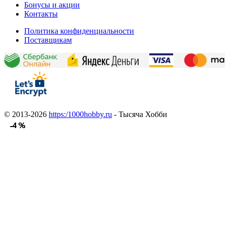
Бонусы и акции
Контакты
Политика конфиденциальности
Поставщикам
© 2013-2026
https:/1000hobby.ru
- Тысяча Хобби
-4 %
-4 %
-4 %
-4 %
-4 %
-4 %
-4 %
-4 %
-4 %
-4 %
-4 %
-4 %