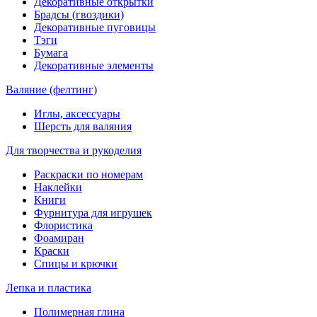
Декоративные открытки
Брадсы (гвоздики)
Декоративные пуговицы
Тэги
Бумага
Декоративные элементы
Валяние (фелтинг)
Иглы, аксессуары
Шерсть для валяния
Для творчества и рукоделия
Раскраски по номерам
Наклейки
Книги
Фурнитура для игрушек
Флористика
Фоамиран
Краски
Спицы и крючки
Лепка и пластика
Полимерная глина