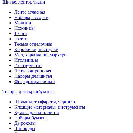
Шитье, ленты, ткани
Лента атласная
Наборы, ассорти
Молнии
Ножницы
Ткани
Нитки
Тесьма отделочная
Коробочки, шкатулки
Мел, карандаши, маркеры
Игольницы
Инструменты
Лента капроновая
Наборы для шитья
Фетр декоративный
Товары для скрапбукинга
Штампы, трафареты, чернила
Клеящие материалы, инструменты
Бумага для квиллинга
Наборы бумаги
Дыроколы
Чипборды