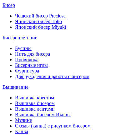
Бисер
Чешский бисер Preciosa
Японский бисер Toho
Японский бисер Miyuki
Бисероплетение
Бусины
Нить для бисера
Проволока
Бисерные иглы
Фурнитура
Для рукоделия и работы с бисером
Вышивание
Вышивка крестом
Вышивка бисером
Вышивка лентами
Вышивка бисером Иконы
Мулине
Схемы (канва) с рисунком бисером
Канва