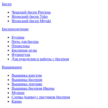
Бисер
Чешский бисер Preciosa
Японский бисер Toho
Японский бисер Miyuki
Бисероплетение
Бусины
Нить для бисера
Проволока
Бисерные иглы
Фурнитура
Для рукоделия и работы с бисером
Вышивание
Вышивка крестом
Вышивка бисером
Вышивка лентами
Вышивка бисером Иконы
Мулине
Схемы (канва) с рисунком бисером
Канва