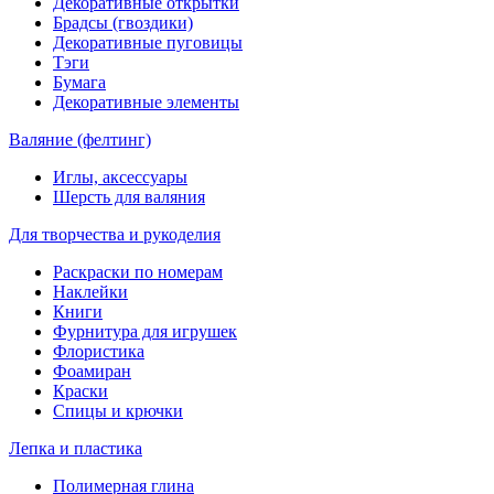
Декоративные открытки
Брадсы (гвоздики)
Декоративные пуговицы
Тэги
Бумага
Декоративные элементы
Валяние (фелтинг)
Иглы, аксессуары
Шерсть для валяния
Для творчества и рукоделия
Раскраски по номерам
Наклейки
Книги
Фурнитура для игрушек
Флористика
Фоамиран
Краски
Спицы и крючки
Лепка и пластика
Полимерная глина