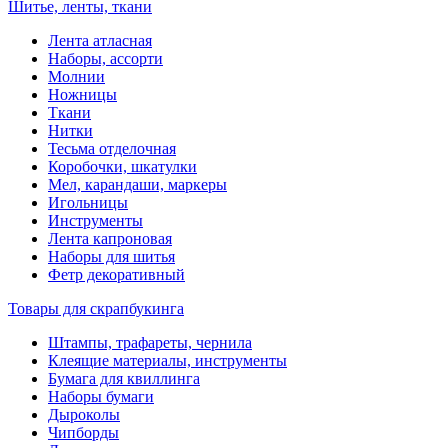
Шитье, ленты, ткани
Лента атласная
Наборы, ассорти
Молнии
Ножницы
Ткани
Нитки
Тесьма отделочная
Коробочки, шкатулки
Мел, карандаши, маркеры
Игольницы
Инструменты
Лента капроновая
Наборы для шитья
Фетр декоративный
Товары для скрапбукинга
Штампы, трафареты, чернила
Клеящие материалы, инструменты
Бумага для квиллинга
Наборы бумаги
Дыроколы
Чипборды