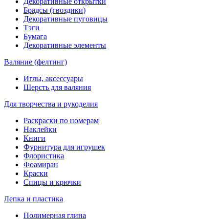
Декоративные открытки
Брадсы (гвоздики)
Декоративные пуговицы
Тэги
Бумага
Декоративные элементы
Валяние (фелтинг)
Иглы, аксессуары
Шерсть для валяния
Для творчества и рукоделия
Раскраски по номерам
Наклейки
Книги
Фурнитура для игрушек
Флористика
Фоамиран
Краски
Спицы и крючки
Лепка и пластика
Полимерная глина