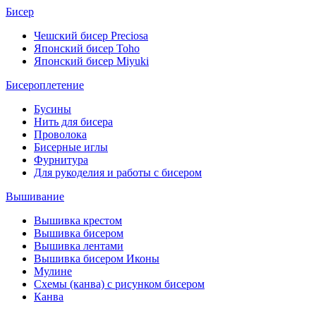
Бисер
Чешский бисер Preciosa
Японский бисер Toho
Японский бисер Miyuki
Бисероплетение
Бусины
Нить для бисера
Проволока
Бисерные иглы
Фурнитура
Для рукоделия и работы с бисером
Вышивание
Вышивка крестом
Вышивка бисером
Вышивка лентами
Вышивка бисером Иконы
Мулине
Схемы (канва) с рисунком бисером
Канва