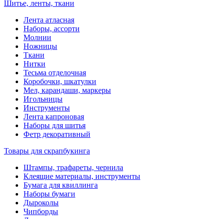
Шитье, ленты, ткани
Лента атласная
Наборы, ассорти
Молнии
Ножницы
Ткани
Нитки
Тесьма отделочная
Коробочки, шкатулки
Мел, карандаши, маркеры
Игольницы
Инструменты
Лента капроновая
Наборы для шитья
Фетр декоративный
Товары для скрапбукинга
Штампы, трафареты, чернила
Клеящие материалы, инструменты
Бумага для квиллинга
Наборы бумаги
Дыроколы
Чипборды