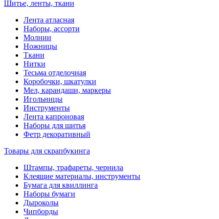
Шитье, ленты, ткани
Лента атласная
Наборы, ассорти
Молнии
Ножницы
Ткани
Нитки
Тесьма отделочная
Коробочки, шкатулки
Мел, карандаши, маркеры
Игольницы
Инструменты
Лента капроновая
Наборы для шитья
Фетр декоративный
Товары для скрапбукинга
Штампы, трафареты, чернила
Клеящие материалы, инструменты
Бумага для квиллинга
Наборы бумаги
Дыроколы
Чипборды