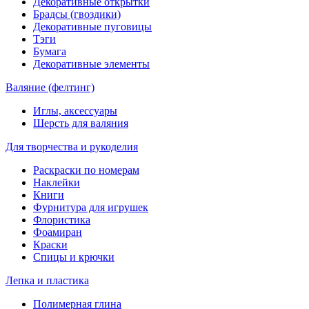
Декоративные открытки
Брадсы (гвоздики)
Декоративные пуговицы
Тэги
Бумага
Декоративные элементы
Валяние (фелтинг)
Иглы, аксессуары
Шерсть для валяния
Для творчества и рукоделия
Раскраски по номерам
Наклейки
Книги
Фурнитура для игрушек
Флористика
Фоамиран
Краски
Спицы и крючки
Лепка и пластика
Полимерная глина