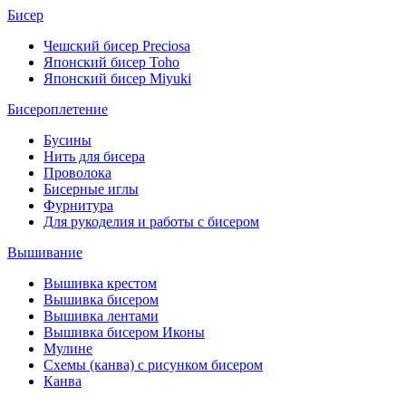
Бисер
Чешский бисер Preciosa
Японский бисер Toho
Японский бисер Miyuki
Бисероплетение
Бусины
Нить для бисера
Проволока
Бисерные иглы
Фурнитура
Для рукоделия и работы с бисером
Вышивание
Вышивка крестом
Вышивка бисером
Вышивка лентами
Вышивка бисером Иконы
Мулине
Схемы (канва) с рисунком бисером
Канва