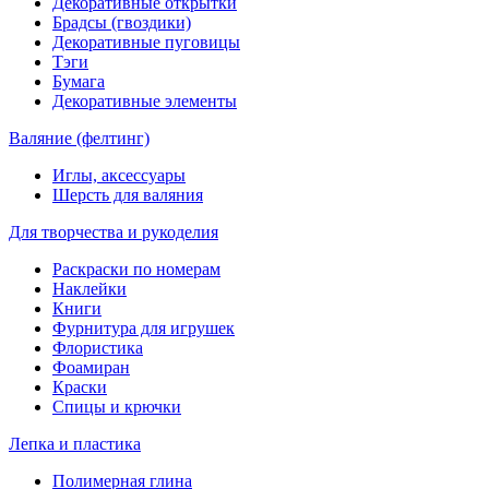
Декоративные открытки
Брадсы (гвоздики)
Декоративные пуговицы
Тэги
Бумага
Декоративные элементы
Валяние (фелтинг)
Иглы, аксессуары
Шерсть для валяния
Для творчества и рукоделия
Раскраски по номерам
Наклейки
Книги
Фурнитура для игрушек
Флористика
Фоамиран
Краски
Спицы и крючки
Лепка и пластика
Полимерная глина