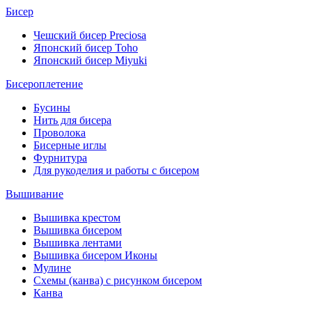
Бисер
Чешский бисер Preciosa
Японский бисер Toho
Японский бисер Miyuki
Бисероплетение
Бусины
Нить для бисера
Проволока
Бисерные иглы
Фурнитура
Для рукоделия и работы с бисером
Вышивание
Вышивка крестом
Вышивка бисером
Вышивка лентами
Вышивка бисером Иконы
Мулине
Схемы (канва) с рисунком бисером
Канва