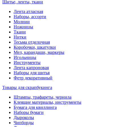
Шитье, ленты, ткани
Лента атласная
Наборы, ассорти
Молнии
Ножницы
Ткани
Нитки
Тесьма отделочная
Коробочки, шкатулки
Мел, карандаши, маркеры
Игольницы
Инструменты
Лента капроновая
Наборы для шитья
Фетр декоративный
Товары для скрапбукинга
Штампы, трафареты, чернила
Клеящие материалы, инструменты
Бумага для квиллинга
Наборы бумаги
Дыроколы
Чипборды