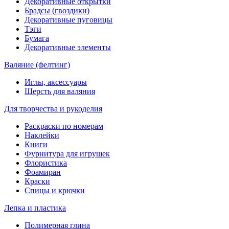
Декоративные открытки
Брадсы (гвоздики)
Декоративные пуговицы
Тэги
Бумага
Декоративные элементы
Валяние (фелтинг)
Иглы, аксессуары
Шерсть для валяния
Для творчества и рукоделия
Раскраски по номерам
Наклейки
Книги
Фурнитура для игрушек
Флористика
Фоамиран
Краски
Спицы и крючки
Лепка и пластика
Полимерная глина