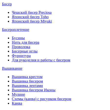
Бисер
Чешский бисер Preciosa
Японский бисер Toho
Японский бисер Miyuki
Бисероплетение
Бусины
Нить для бисера
Проволока
Бисерные иглы
Фурнитура
Для рукоделия и работы с бисером
Вышивание
Вышивка крестом
Вышивка бисером
Вышивка лентами
Вышивка бисером Иконы
Мулине
Схемы (канва) с рисунком бисером
Канва