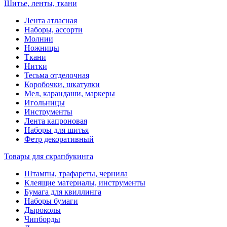
Шитье, ленты, ткани
Лента атласная
Наборы, ассорти
Молнии
Ножницы
Ткани
Нитки
Тесьма отделочная
Коробочки, шкатулки
Мел, карандаши, маркеры
Игольницы
Инструменты
Лента капроновая
Наборы для шитья
Фетр декоративный
Товары для скрапбукинга
Штампы, трафареты, чернила
Клеящие материалы, инструменты
Бумага для квиллинга
Наборы бумаги
Дыроколы
Чипборды