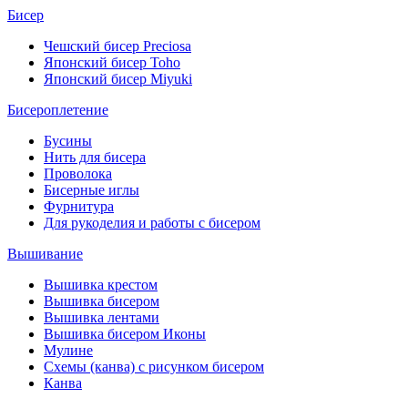
Бисер
Чешский бисер Preciosa
Японский бисер Toho
Японский бисер Miyuki
Бисероплетение
Бусины
Нить для бисера
Проволока
Бисерные иглы
Фурнитура
Для рукоделия и работы с бисером
Вышивание
Вышивка крестом
Вышивка бисером
Вышивка лентами
Вышивка бисером Иконы
Мулине
Схемы (канва) с рисунком бисером
Канва