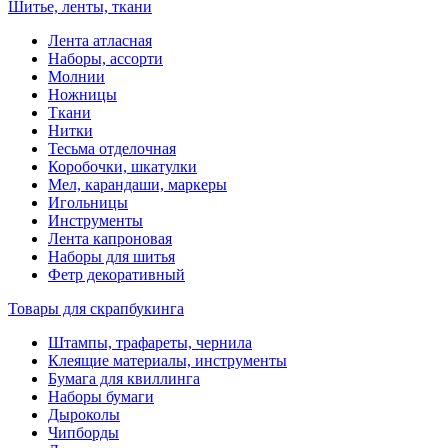
Шитье, ленты, ткани
Лента атласная
Наборы, ассорти
Молнии
Ножницы
Ткани
Нитки
Тесьма отделочная
Коробочки, шкатулки
Мел, карандаши, маркеры
Игольницы
Инструменты
Лента капроновая
Наборы для шитья
Фетр декоративный
Товары для скрапбукинга
Штампы, трафареты, чернила
Клеящие материалы, инструменты
Бумага для квиллинга
Наборы бумаги
Дыроколы
Чипборды