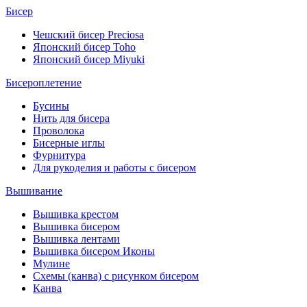
Бисер
Чешский бисер Preciosa
Японский бисер Toho
Японский бисер Miyuki
Бисероплетение
Бусины
Нить для бисера
Проволока
Бисерные иглы
Фурнитура
Для рукоделия и работы с бисером
Вышивание
Вышивка крестом
Вышивка бисером
Вышивка лентами
Вышивка бисером Иконы
Мулине
Схемы (канва) с рисунком бисером
Канва