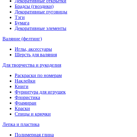
Декоративные открытки
Брадсы (гвоздики)
Декоративные пуговицы
Тэги
Бумага
Декоративные элементы
Валяние (фелтинг)
Иглы, аксессуары
Шерсть для валяния
Для творчества и рукоделия
Раскраски по номерам
Наклейки
Книги
Фурнитура для игрушек
Флористика
Фоамиран
Краски
Спицы и крючки
Лепка и пластика
Полимерная глина