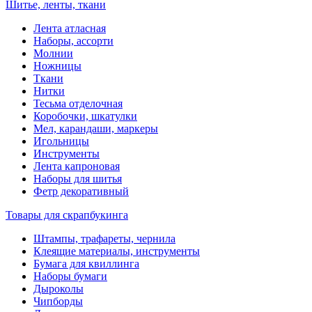
Шитье, ленты, ткани
Лента атласная
Наборы, ассорти
Молнии
Ножницы
Ткани
Нитки
Тесьма отделочная
Коробочки, шкатулки
Мел, карандаши, маркеры
Игольницы
Инструменты
Лента капроновая
Наборы для шитья
Фетр декоративный
Товары для скрапбукинга
Штампы, трафареты, чернила
Клеящие материалы, инструменты
Бумага для квиллинга
Наборы бумаги
Дыроколы
Чипборды