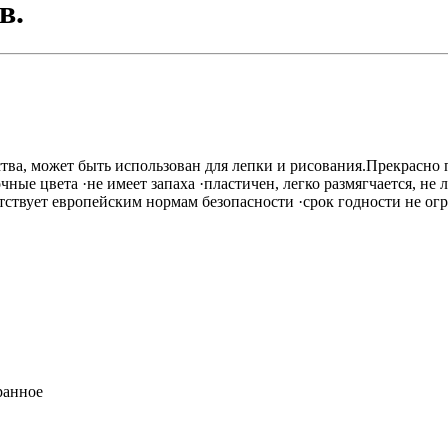
в.
ства, может быть использован для лепки и рисования.Прекрасн
ные цвета ·не имеет запаха ·пластичен, легко размягчается, не
тствует европейским нормам безопасности ·срок годности не ог
ранное