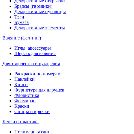
Декоративные открытки
Брадсы (гвоздики)
Декоративные пуговицы
Тэги
Бумага
Декоративные элементы
Валяние (фелтинг)
Иглы, аксессуары
Шерсть для валяния
Для творчества и рукоделия
Раскраски по номерам
Наклейки
Книги
Фурнитура для игрушек
Флористика
Фоамиран
Краски
Спицы и крючки
Лепка и пластика
Полимерная глина