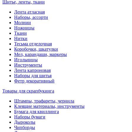
Шитье, ленты, ткани
Лента атласная
Наборы, ассорти
Молнии
Ножницы
Ткани
Нитки
Тесьма отделочная
Коробочки, шкатулки
Мел, карандаши, маркеры
Игольницы
Инструменты
Лента капроновая
Наборы для шитья
Фетр декоративный
Товары для скрапбукинга
Штампы, трафареты, чернила
Клеящие материалы, инструменты
Бумага для квиллинга
Наборы бумаги
Дыроколы
Чипборды