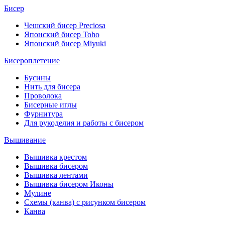
Бисер
Чешский бисер Preciosa
Японский бисер Toho
Японский бисер Miyuki
Бисероплетение
Бусины
Нить для бисера
Проволока
Бисерные иглы
Фурнитура
Для рукоделия и работы с бисером
Вышивание
Вышивка крестом
Вышивка бисером
Вышивка лентами
Вышивка бисером Иконы
Мулине
Схемы (канва) с рисунком бисером
Канва