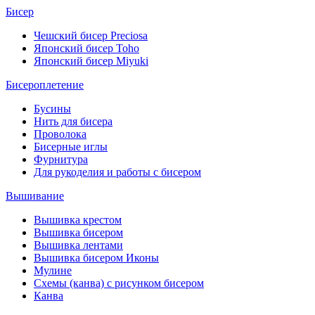
Бисер
Чешский бисер Preciosa
Японский бисер Toho
Японский бисер Miyuki
Бисероплетение
Бусины
Нить для бисера
Проволока
Бисерные иглы
Фурнитура
Для рукоделия и работы с бисером
Вышивание
Вышивка крестом
Вышивка бисером
Вышивка лентами
Вышивка бисером Иконы
Мулине
Схемы (канва) с рисунком бисером
Канва