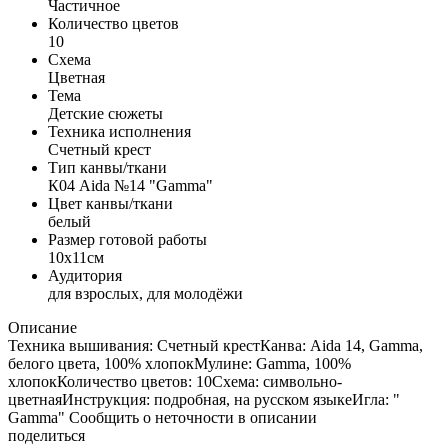
Частичное
Количество цветов
10
Схема
Цветная
Тема
Детские сюжеты
Техника исполнения
Счетный крест
Тип канвы/ткани
К04 Aida №14 "Gamma"
Цвет канвы/ткани
белый
Размер готовой работы
10x11см
Аудитория
для взрослых, для молодёжи
Описание
Техника вышивания: Счетный крестКанва: Aida 14, Gamma,
белого цвета, 100% хлопокМулине: Gamma, 100%
хлопокКоличество цветов: 10Схема: символьно-
цветнаяИнструкция: подробная, на русском языкеИгла: "
Gamma" Сообщить о неточности в описании
поделиться