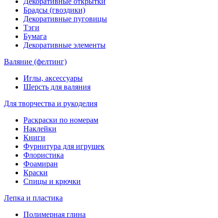
Декоративные открытки
Брадсы (гвоздики)
Декоративные пуговицы
Тэги
Бумага
Декоративные элементы
Валяние (фелтинг)
Иглы, аксессуары
Шерсть для валяния
Для творчества и рукоделия
Раскраски по номерам
Наклейки
Книги
Фурнитура для игрушек
Флористика
Фоамиран
Краски
Спицы и крючки
Лепка и пластика
Полимерная глина