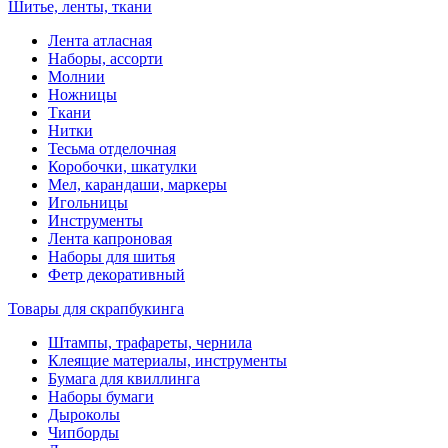
Шитье, ленты, ткани
Лента атласная
Наборы, ассорти
Молнии
Ножницы
Ткани
Нитки
Тесьма отделочная
Коробочки, шкатулки
Мел, карандаши, маркеры
Игольницы
Инструменты
Лента капроновая
Наборы для шитья
Фетр декоративный
Товары для скрапбукинга
Штампы, трафареты, чернила
Клеящие материалы, инструменты
Бумага для квиллинга
Наборы бумаги
Дыроколы
Чипборды