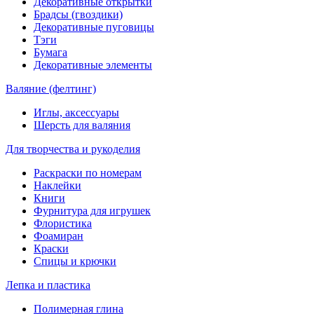
Декоративные открытки
Брадсы (гвоздики)
Декоративные пуговицы
Тэги
Бумага
Декоративные элементы
Валяние (фелтинг)
Иглы, аксессуары
Шерсть для валяния
Для творчества и рукоделия
Раскраски по номерам
Наклейки
Книги
Фурнитура для игрушек
Флористика
Фоамиран
Краски
Спицы и крючки
Лепка и пластика
Полимерная глина