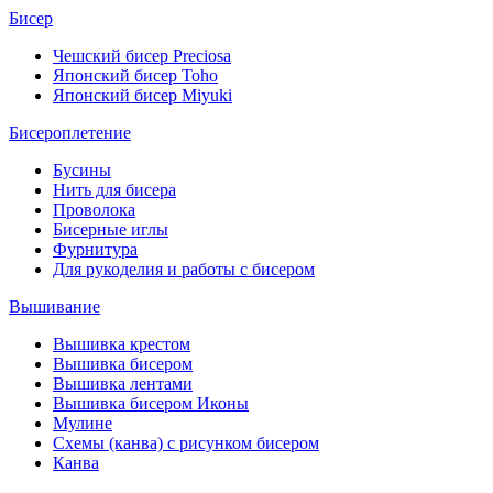
Бисер
Чешский бисер Preciosa
Японский бисер Toho
Японский бисер Miyuki
Бисероплетение
Бусины
Нить для бисера
Проволока
Бисерные иглы
Фурнитура
Для рукоделия и работы с бисером
Вышивание
Вышивка крестом
Вышивка бисером
Вышивка лентами
Вышивка бисером Иконы
Мулине
Схемы (канва) с рисунком бисером
Канва