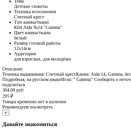
Тема
Детские сюжеты
Техника исполнения
Счетный крест
Тип канвы/ткани
К04 Aida №14 "Gamma"
Цвет канвы/ткани
белый
Размер готовой работы
12x14см
Аудитория
для взрослых, для молодёжи
Описание
Техника вышивания: Счетный крестКанва: Aida 14, Gamma, бе
Подробная, на русском языкеИгла: " Gamma" Сообщить о нето
поделиться
304.00 руб
295
₽
Товара временно нет в наличии
Рекомендуем посмотреть
×
Давайте знакомиться