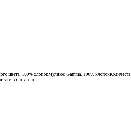
лого цвета, 100% хлопокМулине: Gamma, 100% хлопокКоличество
чности в описании