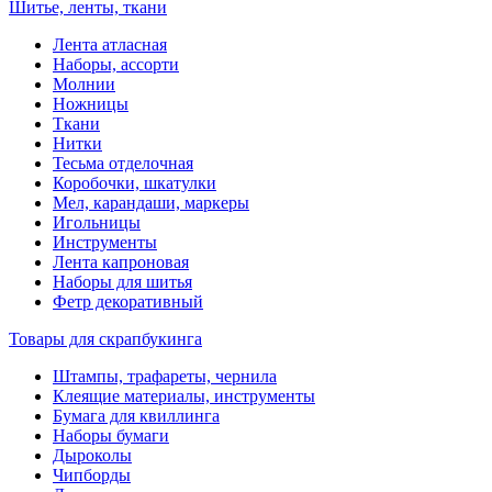
Шитье, ленты, ткани
Лента атласная
Наборы, ассорти
Молнии
Ножницы
Ткани
Нитки
Тесьма отделочная
Коробочки, шкатулки
Мел, карандаши, маркеры
Игольницы
Инструменты
Лента капроновая
Наборы для шитья
Фетр декоративный
Товары для скрапбукинга
Штампы, трафареты, чернила
Клеящие материалы, инструменты
Бумага для квиллинга
Наборы бумаги
Дыроколы
Чипборды