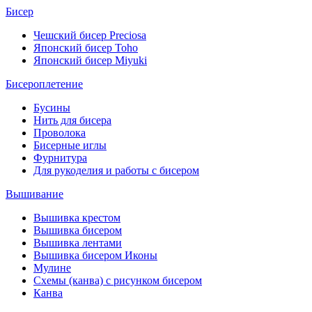
Бисер
Чешский бисер Preciosa
Японский бисер Toho
Японский бисер Miyuki
Бисероплетение
Бусины
Нить для бисера
Проволока
Бисерные иглы
Фурнитура
Для рукоделия и работы с бисером
Вышивание
Вышивка крестом
Вышивка бисером
Вышивка лентами
Вышивка бисером Иконы
Мулине
Схемы (канва) с рисунком бисером
Канва