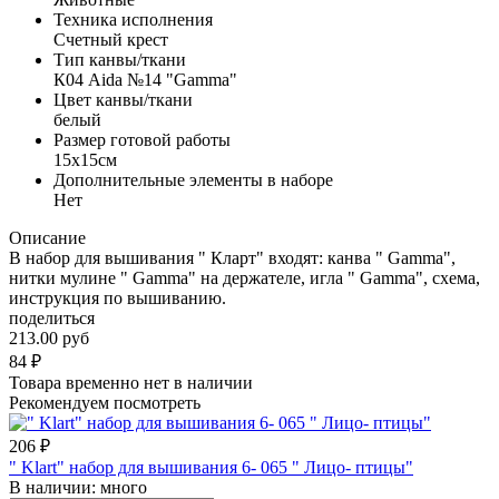
Техника исполнения
Счетный крест
Тип канвы/ткани
К04 Aida №14 "Gamma"
Цвет канвы/ткани
белый
Размер готовой работы
15x15см
Дополнительные элементы в наборе
Нет
Описание
В набор для вышивания " Кларт" входят: канва " Gamma",
нитки мулине " Gamma" на держателе, игла " Gamma", схема,
инструкция по вышиванию.
поделиться
213.00 руб
84
₽
Товара временно нет в наличии
Рекомендуем посмотреть
206
₽
" Klart" набор для вышивания 6- 065 " Лицо- птицы"
В наличии:
много