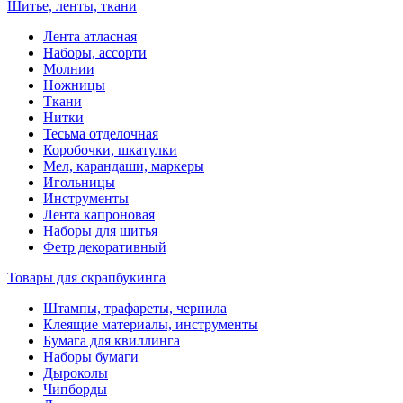
Шитье, ленты, ткани
Лента атласная
Наборы, ассорти
Молнии
Ножницы
Ткани
Нитки
Тесьма отделочная
Коробочки, шкатулки
Мел, карандаши, маркеры
Игольницы
Инструменты
Лента капроновая
Наборы для шитья
Фетр декоративный
Товары для скрапбукинга
Штампы, трафареты, чернила
Клеящие материалы, инструменты
Бумага для квиллинга
Наборы бумаги
Дыроколы
Чипборды