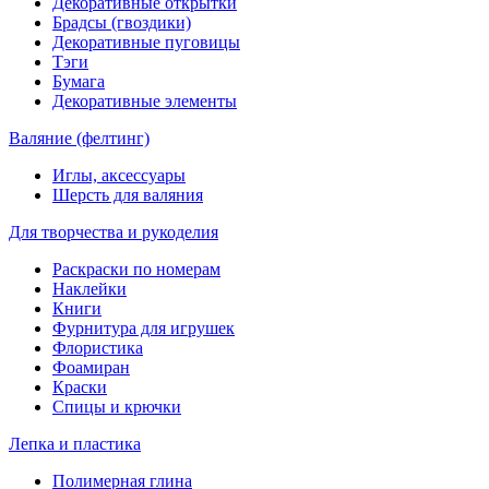
Декоративные открытки
Брадсы (гвоздики)
Декоративные пуговицы
Тэги
Бумага
Декоративные элементы
Валяние (фелтинг)
Иглы, аксессуары
Шерсть для валяния
Для творчества и рукоделия
Раскраски по номерам
Наклейки
Книги
Фурнитура для игрушек
Флористика
Фоамиран
Краски
Спицы и крючки
Лепка и пластика
Полимерная глина