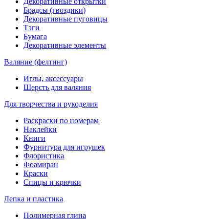
Декоративные открытки
Брадсы (гвоздики)
Декоративные пуговицы
Тэги
Бумага
Декоративные элементы
Валяние (фелтинг)
Иглы, аксессуары
Шерсть для валяния
Для творчества и рукоделия
Раскраски по номерам
Наклейки
Книги
Фурнитура для игрушек
Флористика
Фоамиран
Краски
Спицы и крючки
Лепка и пластика
Полимерная глина