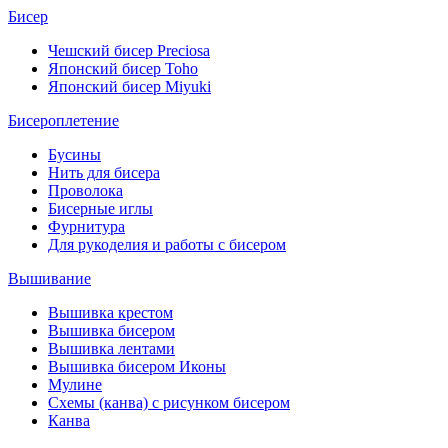
Бисер
Чешский бисер Preciosa
Японский бисер Toho
Японский бисер Miyuki
Бисероплетение
Бусины
Нить для бисера
Проволока
Бисерные иглы
Фурнитура
Для рукоделия и работы с бисером
Вышивание
Вышивка крестом
Вышивка бисером
Вышивка лентами
Вышивка бисером Иконы
Мулине
Схемы (канва) с рисунком бисером
Канва