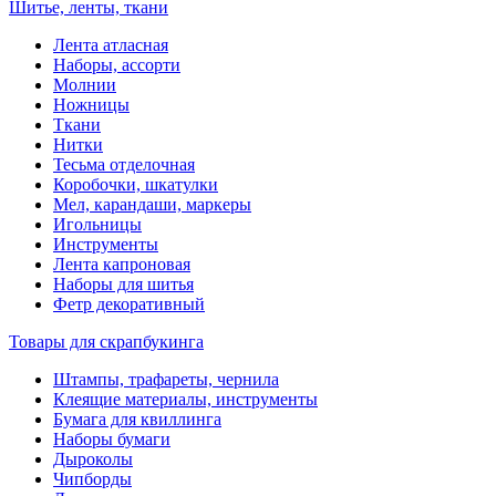
Шитье, ленты, ткани
Лента атласная
Наборы, ассорти
Молнии
Ножницы
Ткани
Нитки
Тесьма отделочная
Коробочки, шкатулки
Мел, карандаши, маркеры
Игольницы
Инструменты
Лента капроновая
Наборы для шитья
Фетр декоративный
Товары для скрапбукинга
Штампы, трафареты, чернила
Клеящие материалы, инструменты
Бумага для квиллинга
Наборы бумаги
Дыроколы
Чипборды