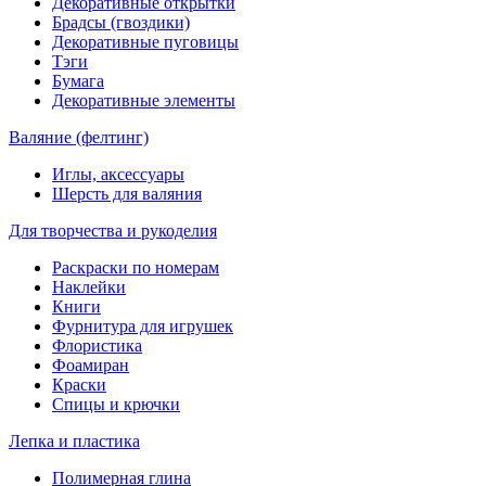
Декоративные открытки
Брадсы (гвоздики)
Декоративные пуговицы
Тэги
Бумага
Декоративные элементы
Валяние (фелтинг)
Иглы, аксессуары
Шерсть для валяния
Для творчества и рукоделия
Раскраски по номерам
Наклейки
Книги
Фурнитура для игрушек
Флористика
Фоамиран
Краски
Спицы и крючки
Лепка и пластика
Полимерная глина