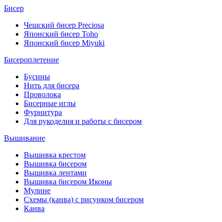
Бисер
Чешский бисер Preciosa
Японский бисер Toho
Японский бисер Miyuki
Бисероплетение
Бусины
Нить для бисера
Проволока
Бисерные иглы
Фурнитура
Для рукоделия и работы с бисером
Вышивание
Вышивка крестом
Вышивка бисером
Вышивка лентами
Вышивка бисером Иконы
Мулине
Схемы (канва) с рисунком бисером
Канва