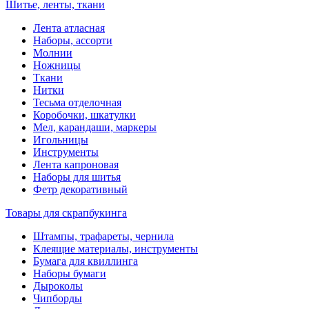
Шитье, ленты, ткани
Лента атласная
Наборы, ассорти
Молнии
Ножницы
Ткани
Нитки
Тесьма отделочная
Коробочки, шкатулки
Мел, карандаши, маркеры
Игольницы
Инструменты
Лента капроновая
Наборы для шитья
Фетр декоративный
Товары для скрапбукинга
Штампы, трафареты, чернила
Клеящие материалы, инструменты
Бумага для квиллинга
Наборы бумаги
Дыроколы
Чипборды