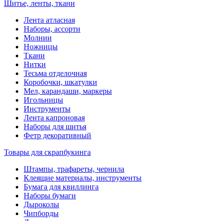
Шитье, ленты, ткани
Лента атласная
Наборы, ассорти
Молнии
Ножницы
Ткани
Нитки
Тесьма отделочная
Коробочки, шкатулки
Мел, карандаши, маркеры
Игольницы
Инструменты
Лента капроновая
Наборы для шитья
Фетр декоративный
Товары для скрапбукинга
Штампы, трафареты, чернила
Клеящие материалы, инструменты
Бумага для квиллинга
Наборы бумаги
Дыроколы
Чипборды