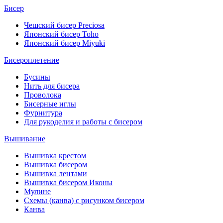
Бисер
Чешский бисер Preciosa
Японский бисер Toho
Японский бисер Miyuki
Бисероплетение
Бусины
Нить для бисера
Проволока
Бисерные иглы
Фурнитура
Для рукоделия и работы с бисером
Вышивание
Вышивка крестом
Вышивка бисером
Вышивка лентами
Вышивка бисером Иконы
Мулине
Схемы (канва) с рисунком бисером
Канва