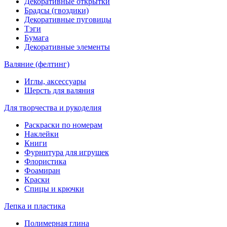
Декоративные открытки
Брадсы (гвоздики)
Декоративные пуговицы
Тэги
Бумага
Декоративные элементы
Валяние (фелтинг)
Иглы, аксессуары
Шерсть для валяния
Для творчества и рукоделия
Раскраски по номерам
Наклейки
Книги
Фурнитура для игрушек
Флористика
Фоамиран
Краски
Спицы и крючки
Лепка и пластика
Полимерная глина