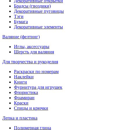
Декоративные открытки
Брадсы (гвоздики)
Декоративные пуговицы
Тэги
Бумага
Декоративные элементы
Валяние (фелтинг)
Иглы, аксессуары
Шерсть для валяния
Для творчества и рукоделия
Раскраски по номерам
Наклейки
Книги
Фурнитура для игрушек
Флористика
Фоамиран
Краски
Спицы и крючки
Лепка и пластика
Полимерная глина