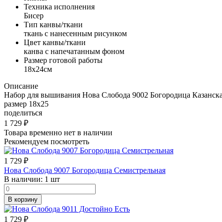
Техника исполнения
Бисер
Тип канвы/ткани
ткань с нанесенным рисунком
Цвет канвы/ткани
канва с напечатанным фоном
Размер готовой работы
18x24см
Описание
Набор для вышивания Нова Слобода 9002 Богородица Казанская.
размер 18х25
поделиться
1 729
₽
Товара временно нет в наличии
Рекомендуем посмотреть
1 729
₽
Нова Слобода 9007 Богородица Семистрельная
В наличии:
1 шт
В корзину
1 729
₽