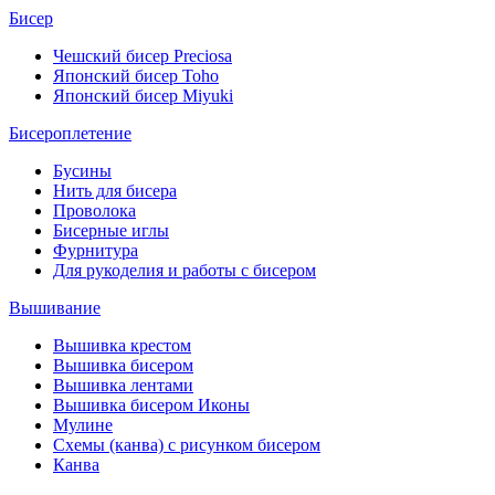
Бисер
Чешский бисер Preciosa
Японский бисер Toho
Японский бисер Miyuki
Бисероплетение
Бусины
Нить для бисера
Проволока
Бисерные иглы
Фурнитура
Для рукоделия и работы с бисером
Вышивание
Вышивка крестом
Вышивка бисером
Вышивка лентами
Вышивка бисером Иконы
Мулине
Схемы (канва) с рисунком бисером
Канва