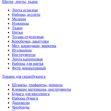
Шитье, ленты, ткани
Лента атласная
Наборы, ассорти
Молнии
Ножницы
Ткани
Нитки
Тесьма отделочная
Коробочки, шкатулки
Мел, карандаши, маркеры
Игольницы
Инструменты
Лента капроновая
Наборы для шитья
Фетр декоративный
Товары для скрапбукинга
Штампы, трафареты, чернила
Клеящие материалы, инструменты
Бумага для квиллинга
Наборы бумаги
Дыроколы
Чипборды