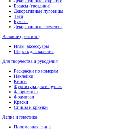
Декоративные открытки
Брадсы (гвоздики)
Декоративные пуговицы
Тэги
Бумага
Декоративные элементы
Валяние (фелтинг)
Иглы, аксессуары
Шерсть для валяния
Для творчества и рукоделия
Раскраски по номерам
Наклейки
Книги
Фурнитура для игрушек
Флористика
Фоамиран
Краски
Спицы и крючки
Лепка и пластика
Полимерная глина