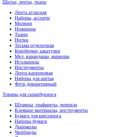
Шитье, ленты, ткани
Лента атласная
Наборы, ассорти
Молнии
Ножницы
Ткани
Нитки
Тесьма отделочная
Коробочки, шкатулки
Мел, карандаши, маркеры
Игольницы
Инструменты
Лента капроновая
Наборы для шитья
Фетр декоративный
Товары для скрапбукинга
Штампы, трафареты, чернила
Клеящие материалы, инструменты
Бумага для квиллинга
Наборы бумаги
Дыроколы
Чипборды