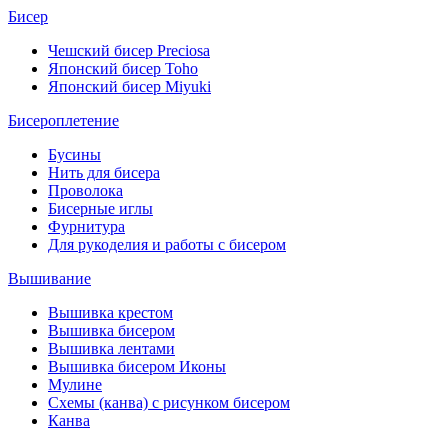
Бисер
Чешский бисер Preciosa
Японский бисер Toho
Японский бисер Miyuki
Бисероплетение
Бусины
Нить для бисера
Проволока
Бисерные иглы
Фурнитура
Для рукоделия и работы с бисером
Вышивание
Вышивка крестом
Вышивка бисером
Вышивка лентами
Вышивка бисером Иконы
Мулине
Схемы (канва) с рисунком бисером
Канва