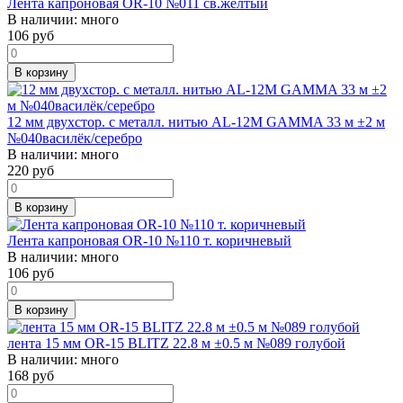
Лента капроновая OR-10 №011 св.желтый
В наличии:
много
106
руб
В корзину
12 мм двухстор. с металл. нитью AL-12M GAMMA 33 м ±2 м
№040василёк/серебро
В наличии:
много
220
руб
В корзину
Лента капроновая OR-10 №110 т. коричневый
В наличии:
много
106
руб
В корзину
лента 15 мм OR-15 BLITZ 22.8 м ±0.5 м №089 голубой
В наличии:
много
168
руб