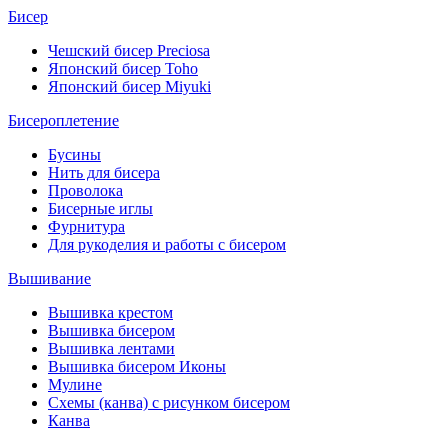
Бисер
Чешский бисер Preciosa
Японский бисер Toho
Японский бисер Miyuki
Бисероплетение
Бусины
Нить для бисера
Проволока
Бисерные иглы
Фурнитура
Для рукоделия и работы с бисером
Вышивание
Вышивка крестом
Вышивка бисером
Вышивка лентами
Вышивка бисером Иконы
Мулине
Схемы (канва) с рисунком бисером
Канва