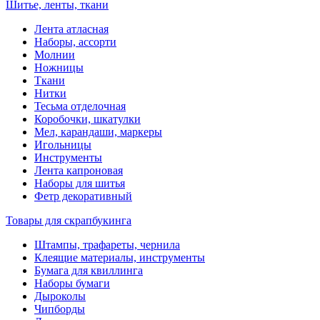
Шитье, ленты, ткани
Лента атласная
Наборы, ассорти
Молнии
Ножницы
Ткани
Нитки
Тесьма отделочная
Коробочки, шкатулки
Мел, карандаши, маркеры
Игольницы
Инструменты
Лента капроновая
Наборы для шитья
Фетр декоративный
Товары для скрапбукинга
Штампы, трафареты, чернила
Клеящие материалы, инструменты
Бумага для квиллинга
Наборы бумаги
Дыроколы
Чипборды