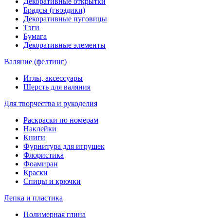
Декоративные открытки
Брадсы (гвоздики)
Декоративные пуговицы
Тэги
Бумага
Декоративные элементы
Валяние (фелтинг)
Иглы, аксессуары
Шерсть для валяния
Для творчества и рукоделия
Раскраски по номерам
Наклейки
Книги
Фурнитура для игрушек
Флористика
Фоамиран
Краски
Спицы и крючки
Лепка и пластика
Полимерная глина