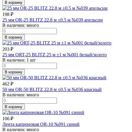
В корзину
198
₽
25 мм OR-25 BLITZ 22.8 м ±0.5 м №039 апельсин
В наличии:
много
В корзину
203
₽
25 мм ORT-25 BLITZ 25 м ±1 м №001 белый/золото
В наличии:
1 шт
В корзину
462
₽
50 мм OR-50 BLITZ 22.8 м ±0.5 м №036 красный
В наличии:
много
В корзину
106
₽
Лента капроновая OR-10 №091 синий
В наличии:
много