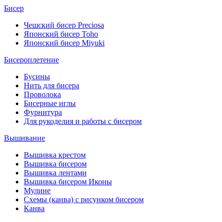
Бисер
Чешский бисер Preciosa
Японский бисер Toho
Японский бисер Miyuki
Бисероплетение
Бусины
Нить для бисера
Проволока
Бисерные иглы
Фурнитура
Для рукоделия и работы с бисером
Вышивание
Вышивка крестом
Вышивка бисером
Вышивка лентами
Вышивка бисером Иконы
Мулине
Схемы (канва) с рисунком бисером
Канва