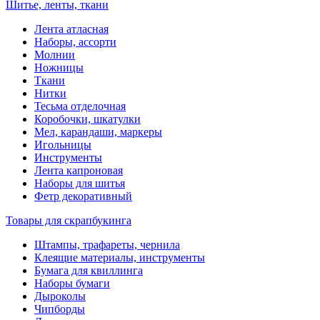
Шитье, ленты, ткани
Лента атласная
Наборы, ассорти
Молнии
Ножницы
Ткани
Нитки
Тесьма отделочная
Коробочки, шкатулки
Мел, карандаши, маркеры
Игольницы
Инструменты
Лента капроновая
Наборы для шитья
Фетр декоративный
Товары для скрапбукинга
Штампы, трафареты, чернила
Клеящие материалы, инструменты
Бумага для квиллинга
Наборы бумаги
Дыроколы
Чипборды