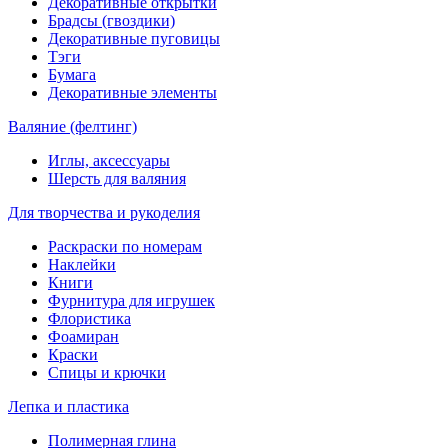
Декоративные открытки
Брадсы (гвоздики)
Декоративные пуговицы
Тэги
Бумага
Декоративные элементы
Валяние (фелтинг)
Иглы, аксессуары
Шерсть для валяния
Для творчества и рукоделия
Раскраски по номерам
Наклейки
Книги
Фурнитура для игрушек
Флористика
Фоамиран
Краски
Спицы и крючки
Лепка и пластика
Полимерная глина