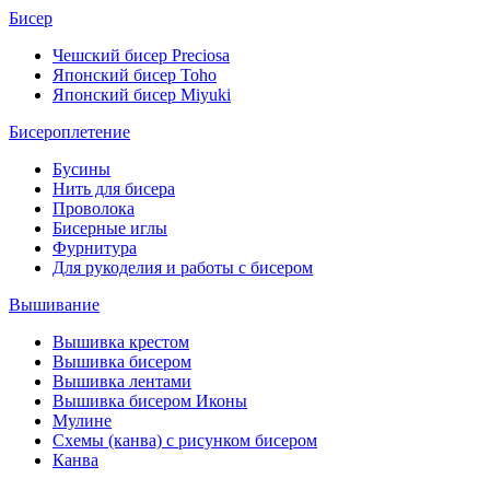
Бисер
Чешский бисер Preciosa
Японский бисер Toho
Японский бисер Miyuki
Бисероплетение
Бусины
Нить для бисера
Проволока
Бисерные иглы
Фурнитура
Для рукоделия и работы с бисером
Вышивание
Вышивка крестом
Вышивка бисером
Вышивка лентами
Вышивка бисером Иконы
Мулине
Схемы (канва) с рисунком бисером
Канва