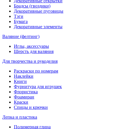
Декоративные открытки
Брадсы (гвоздики)
Декоративные пуговицы
Тэги
Бумага
Декоративные элементы
Валяние (фелтинг)
Иглы, аксессуары
Шерсть для валяния
Для творчества и рукоделия
Раскраски по номерам
Наклейки
Книги
Фурнитура для игрушек
Флористика
Фоамиран
Краски
Спицы и крючки
Лепка и пластика
Полимерная глина