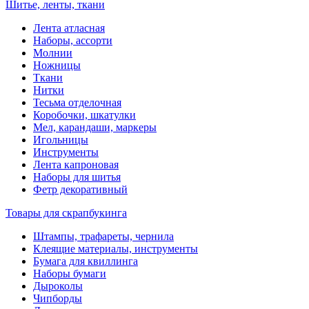
Шитье, ленты, ткани
Лента атласная
Наборы, ассорти
Молнии
Ножницы
Ткани
Нитки
Тесьма отделочная
Коробочки, шкатулки
Мел, карандаши, маркеры
Игольницы
Инструменты
Лента капроновая
Наборы для шитья
Фетр декоративный
Товары для скрапбукинга
Штампы, трафареты, чернила
Клеящие материалы, инструменты
Бумага для квиллинга
Наборы бумаги
Дыроколы
Чипборды