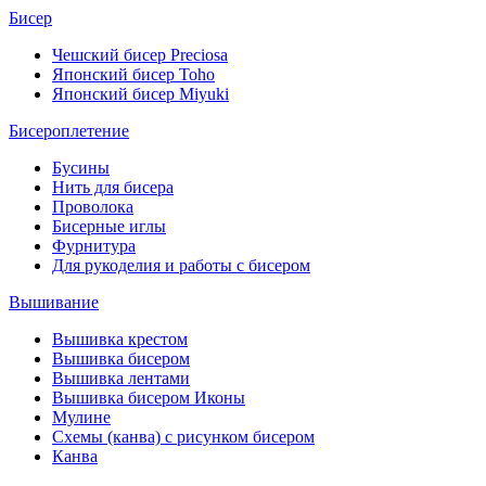
Бисер
Чешский бисер Preciosa
Японский бисер Toho
Японский бисер Miyuki
Бисероплетение
Бусины
Нить для бисера
Проволока
Бисерные иглы
Фурнитура
Для рукоделия и работы с бисером
Вышивание
Вышивка крестом
Вышивка бисером
Вышивка лентами
Вышивка бисером Иконы
Мулине
Схемы (канва) с рисунком бисером
Канва