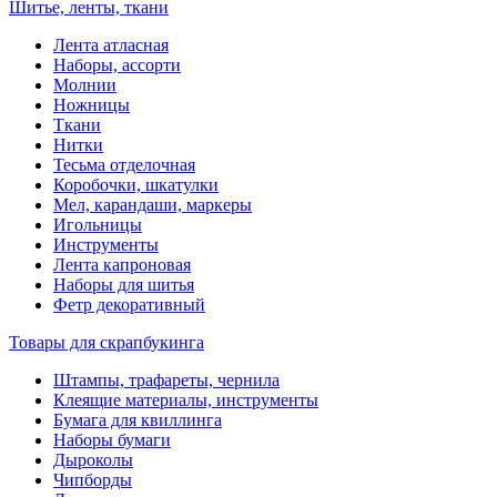
Шитье, ленты, ткани
Лента атласная
Наборы, ассорти
Молнии
Ножницы
Ткани
Нитки
Тесьма отделочная
Коробочки, шкатулки
Мел, карандаши, маркеры
Игольницы
Инструменты
Лента капроновая
Наборы для шитья
Фетр декоративный
Товары для скрапбукинга
Штампы, трафареты, чернила
Клеящие материалы, инструменты
Бумага для квиллинга
Наборы бумаги
Дыроколы
Чипборды