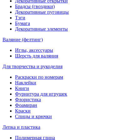
Декоративные открытки
Брадсы (гвоздики)
Декоративные пуговицы
Тэги
Бумага
Декоративные элементы
Валяние (фелтинг)
Иглы, аксессуары
Шерсть для валяния
Для творчества и рукоделия
Раскраски по номерам
Наклейки
Книги
Фурнитура для игрушек
Флористика
Фоамиран
Краски
Спицы и крючки
Лепка и пластика
Полимерная глина