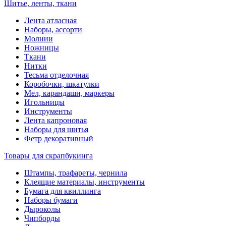
Шитье, ленты, ткани
Лента атласная
Наборы, ассорти
Молнии
Ножницы
Ткани
Нитки
Тесьма отделочная
Коробочки, шкатулки
Мел, карандаши, маркеры
Игольницы
Инструменты
Лента капроновая
Наборы для шитья
Фетр декоративный
Товары для скрапбукинга
Штампы, трафареты, чернила
Клеящие материалы, инструменты
Бумага для квиллинга
Наборы бумаги
Дыроколы
Чипборды