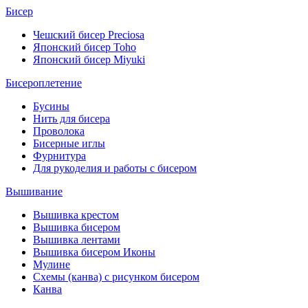
Бисер
Чешский бисер Preciosa
Японский бисер Toho
Японский бисер Miyuki
Бисероплетение
Бусины
Нить для бисера
Проволока
Бисерные иглы
Фурнитура
Для рукоделия и работы с бисером
Вышивание
Вышивка крестом
Вышивка бисером
Вышивка лентами
Вышивка бисером Иконы
Мулине
Схемы (канва) с рисунком бисером
Канва