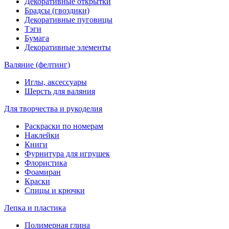
Декоративные открытки
Брадсы (гвоздики)
Декоративные пуговицы
Тэги
Бумага
Декоративные элементы
Валяние (фелтинг)
Иглы, аксессуары
Шерсть для валяния
Для творчества и рукоделия
Раскраски по номерам
Наклейки
Книги
Фурнитура для игрушек
Флористика
Фоамиран
Краски
Спицы и крючки
Лепка и пластика
Полимерная глина