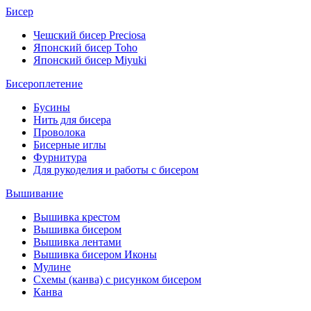
Бисер
Чешский бисер Preciosa
Японский бисер Toho
Японский бисер Miyuki
Бисероплетение
Бусины
Нить для бисера
Проволока
Бисерные иглы
Фурнитура
Для рукоделия и работы с бисером
Вышивание
Вышивка крестом
Вышивка бисером
Вышивка лентами
Вышивка бисером Иконы
Мулине
Схемы (канва) с рисунком бисером
Канва