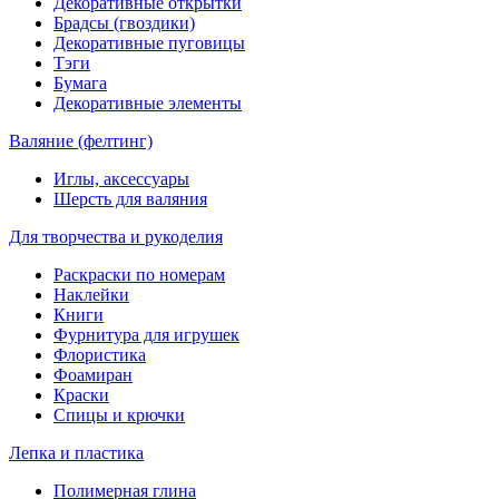
Декоративные открытки
Брадсы (гвоздики)
Декоративные пуговицы
Тэги
Бумага
Декоративные элементы
Валяние (фелтинг)
Иглы, аксессуары
Шерсть для валяния
Для творчества и рукоделия
Раскраски по номерам
Наклейки
Книги
Фурнитура для игрушек
Флористика
Фоамиран
Краски
Спицы и крючки
Лепка и пластика
Полимерная глина