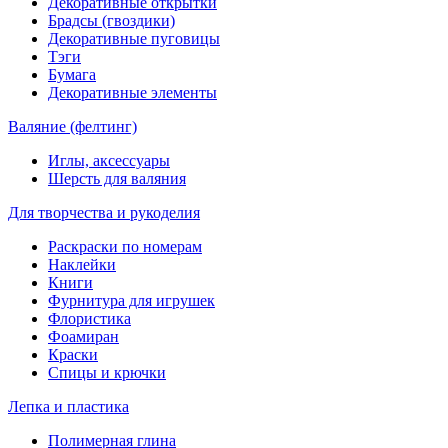
Декоративные открытки
Брадсы (гвоздики)
Декоративные пуговицы
Тэги
Бумага
Декоративные элементы
Валяние (фелтинг)
Иглы, аксессуары
Шерсть для валяния
Для творчества и рукоделия
Раскраски по номерам
Наклейки
Книги
Фурнитура для игрушек
Флористика
Фоамиран
Краски
Спицы и крючки
Лепка и пластика
Полимерная глина