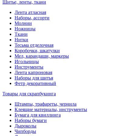
Шитье, ленты, ткани
Лента атласная
Наборы, ассорти
Молнии
Ножницы
Ткани
Нитки
Тесьма отделочная
Коробочки, шкатулки
Мел, карандаши, маркеры
Игольницы
Инструменты
Лента капроновая
Наборы для шитья
Фетр декоративный
Товары для скрапбукинга
Штампы, трафареты, чернила
Клеящие материалы, инструменты
Бумага для квиллинга
Наборы бумаги
Дыроколы
Чипборды