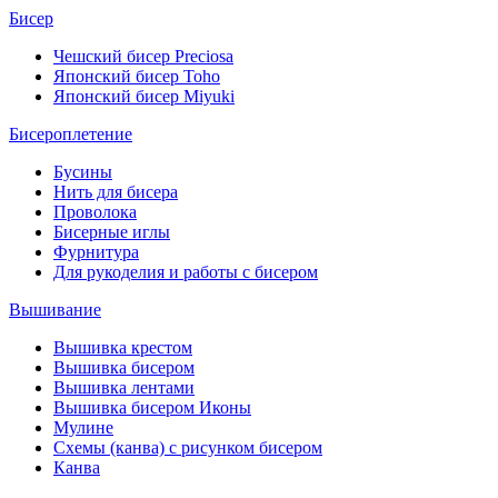
Бисер
Чешский бисер Preciosa
Японский бисер Toho
Японский бисер Miyuki
Бисероплетение
Бусины
Нить для бисера
Проволока
Бисерные иглы
Фурнитура
Для рукоделия и работы с бисером
Вышивание
Вышивка крестом
Вышивка бисером
Вышивка лентами
Вышивка бисером Иконы
Мулине
Схемы (канва) с рисунком бисером
Канва