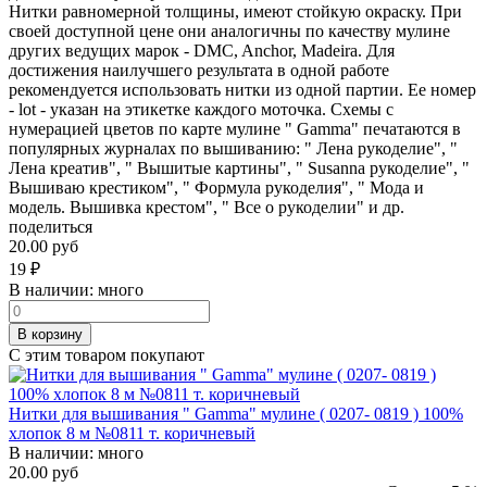
Нитки равномерной толщины, имеют стойкую окраску. При
своей доступной цене они аналогичны по качеству мулине
других ведущих марок - DMC, Anchor, Madeira. Для
достижения наилучшего результата в одной работе
рекомендуется использовать нитки из одной партии. Ее номер
- lot - указан на этикетке каждого моточка. Схемы с
нумерацией цветов по карте мулине " Gamma" печатаются в
популярных журналах по вышиванию: " Лена рукоделие", "
Лена креатив", " Вышитые картины", " Susanna рукоделие", "
Вышиваю крестиком", " Формула рукоделия", " Мода и
модель. Вышивка крестом", " Все о рукоделии" и др.
поделиться
20.00 руб
19
₽
В наличии:
много
В корзину
С этим товаром покупают
Нитки для вышивания " Gamma" мулине ( 0207- 0819 ) 100%
хлопок 8 м №0811 т. коричневый
В наличии:
много
20.00 руб