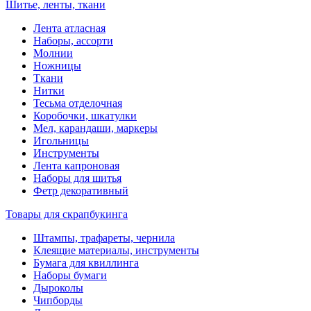
Шитье, ленты, ткани
Лента атласная
Наборы, ассорти
Молнии
Ножницы
Ткани
Нитки
Тесьма отделочная
Коробочки, шкатулки
Мел, карандаши, маркеры
Игольницы
Инструменты
Лента капроновая
Наборы для шитья
Фетр декоративный
Товары для скрапбукинга
Штампы, трафареты, чернила
Клеящие материалы, инструменты
Бумага для квиллинга
Наборы бумаги
Дыроколы
Чипборды