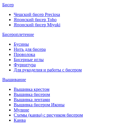
Бисер
Чешский бисер Preciosa
Японский бисер Toho
Японский бисер Miyuki
Бисероплетение
Бусины
Нить для бисера
Проволока
Бисерные иглы
Фурнитура
Для рукоделия и работы с бисером
Вышивание
Вышивка крестом
Вышивка бисером
Вышивка лентами
Вышивка бисером Иконы
Мулине
Схемы (канва) с рисунком бисером
Канва