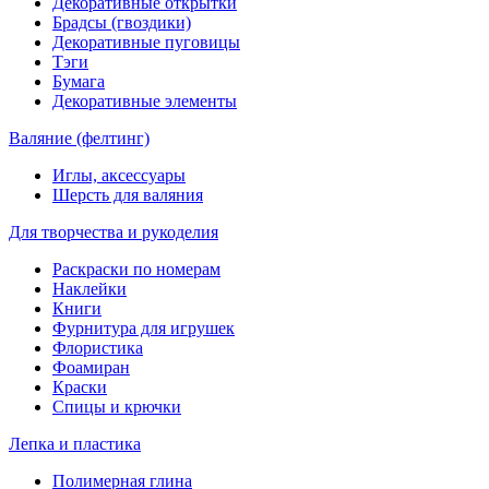
Декоративные открытки
Брадсы (гвоздики)
Декоративные пуговицы
Тэги
Бумага
Декоративные элементы
Валяние (фелтинг)
Иглы, аксессуары
Шерсть для валяния
Для творчества и рукоделия
Раскраски по номерам
Наклейки
Книги
Фурнитура для игрушек
Флористика
Фоамиран
Краски
Спицы и крючки
Лепка и пластика
Полимерная глина