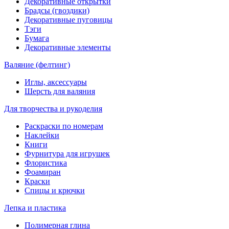
Декоративные открытки
Брадсы (гвоздики)
Декоративные пуговицы
Тэги
Бумага
Декоративные элементы
Валяние (фелтинг)
Иглы, аксессуары
Шерсть для валяния
Для творчества и рукоделия
Раскраски по номерам
Наклейки
Книги
Фурнитура для игрушек
Флористика
Фоамиран
Краски
Спицы и крючки
Лепка и пластика
Полимерная глина