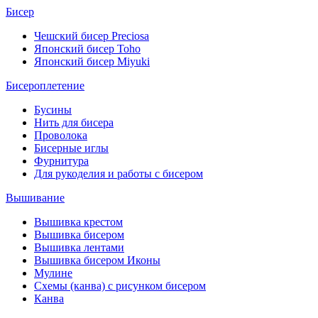
Бисер
Чешский бисер Preciosa
Японский бисер Toho
Японский бисер Miyuki
Бисероплетение
Бусины
Нить для бисера
Проволока
Бисерные иглы
Фурнитура
Для рукоделия и работы с бисером
Вышивание
Вышивка крестом
Вышивка бисером
Вышивка лентами
Вышивка бисером Иконы
Мулине
Схемы (канва) с рисунком бисером
Канва