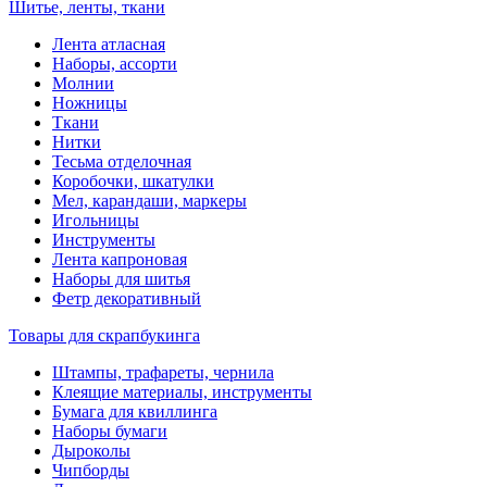
Шитье, ленты, ткани
Лента атласная
Наборы, ассорти
Молнии
Ножницы
Ткани
Нитки
Тесьма отделочная
Коробочки, шкатулки
Мел, карандаши, маркеры
Игольницы
Инструменты
Лента капроновая
Наборы для шитья
Фетр декоративный
Товары для скрапбукинга
Штампы, трафареты, чернила
Клеящие материалы, инструменты
Бумага для квиллинга
Наборы бумаги
Дыроколы
Чипборды