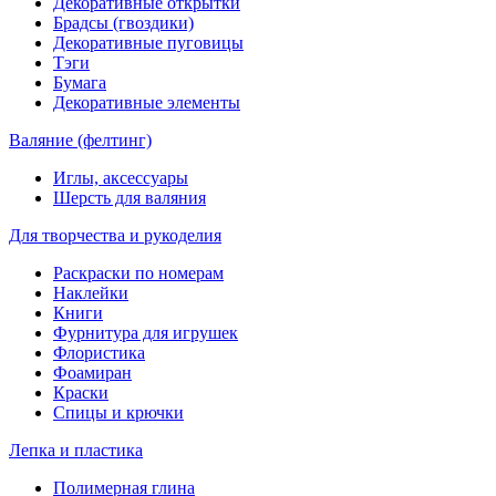
Декоративные открытки
Брадсы (гвоздики)
Декоративные пуговицы
Тэги
Бумага
Декоративные элементы
Валяние (фелтинг)
Иглы, аксессуары
Шерсть для валяния
Для творчества и рукоделия
Раскраски по номерам
Наклейки
Книги
Фурнитура для игрушек
Флористика
Фоамиран
Краски
Спицы и крючки
Лепка и пластика
Полимерная глина