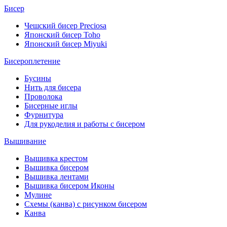
Бисер
Чешский бисер Preciosa
Японский бисер Toho
Японский бисер Miyuki
Бисероплетение
Бусины
Нить для бисера
Проволока
Бисерные иглы
Фурнитура
Для рукоделия и работы с бисером
Вышивание
Вышивка крестом
Вышивка бисером
Вышивка лентами
Вышивка бисером Иконы
Мулине
Схемы (канва) с рисунком бисером
Канва