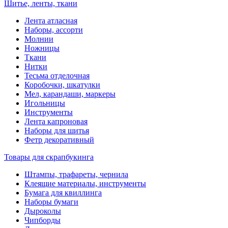
Шитье, ленты, ткани
Лента атласная
Наборы, ассорти
Молнии
Ножницы
Ткани
Нитки
Тесьма отделочная
Коробочки, шкатулки
Мел, карандаши, маркеры
Игольницы
Инструменты
Лента капроновая
Наборы для шитья
Фетр декоративный
Товары для скрапбукинга
Штампы, трафареты, чернила
Клеящие материалы, инструменты
Бумага для квиллинга
Наборы бумаги
Дыроколы
Чипборды