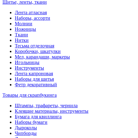
Шитье, ленты, ткани
Лента атласная
Наборы, ассорти
Молнии
Ножницы
Ткани
Нитки
Тесьма отделочная
Коробочки, шкатулки
Мел, карандаши, маркеры
Игольницы
Инструменты
Лента капроновая
Наборы для шитья
Фетр декоративный
Товары для скрапбукинга
Штампы, трафареты, чернила
Клеящие материалы, инструменты
Бумага для квиллинга
Наборы бумаги
Дыроколы
Чипборды