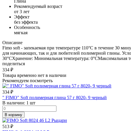
Глина
Рекомендуемый возраст
от 3 лет
Эффект
без эффекта
Особенность
мягкая
Описание
Fimo soft - запекаемая при температуре 110°C в течение 30 мину
для начинающих, так и для любителей полимерной глины. Усл
30°СХранение: Минимальная температура: 0°СМаксимальная те
поделиться
334
₽
Товара временно нет в наличии
Рекомендуем посмотреть
334
₽
" FIMO" Soft полимерная глина 57 г 8020- 9 черный
В наличии:
1 шт
В корзину
513
₽