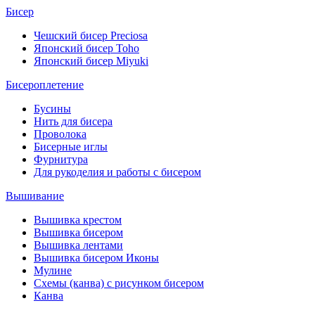
Бисер
Чешский бисер Preciosa
Японский бисер Toho
Японский бисер Miyuki
Бисероплетение
Бусины
Нить для бисера
Проволока
Бисерные иглы
Фурнитура
Для рукоделия и работы с бисером
Вышивание
Вышивка крестом
Вышивка бисером
Вышивка лентами
Вышивка бисером Иконы
Мулине
Схемы (канва) с рисунком бисером
Канва