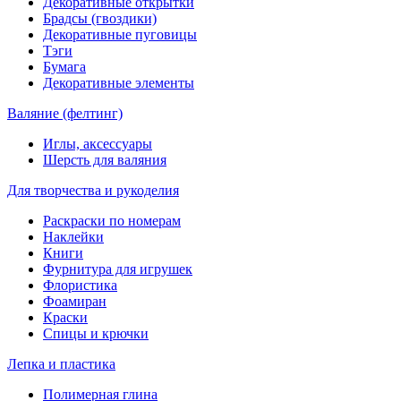
Декоративные открытки
Брадсы (гвоздики)
Декоративные пуговицы
Тэги
Бумага
Декоративные элементы
Валяние (фелтинг)
Иглы, аксессуары
Шерсть для валяния
Для творчества и рукоделия
Раскраски по номерам
Наклейки
Книги
Фурнитура для игрушек
Флористика
Фоамиран
Краски
Спицы и крючки
Лепка и пластика
Полимерная глина